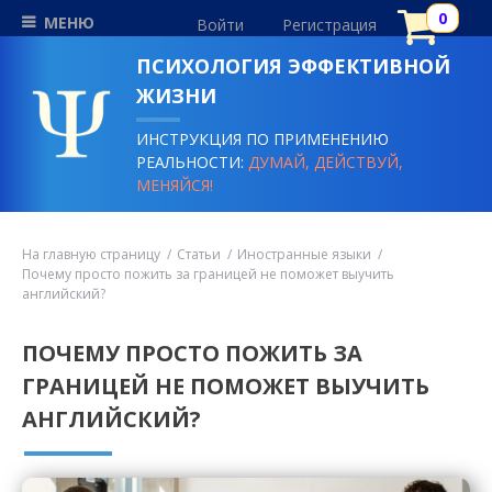
МЕНЮ
Войти
Регистрация
ПСИХОЛОГИЯ ЭФФЕКТИВНОЙ
ЖИЗНИ
ИНСТРУКЦИЯ ПО ПРИМЕНЕНИЮ
РЕАЛЬНОСТИ:
ДУМАЙ, ДЕЙСТВУЙ,
МЕНЯЙСЯ!
На главную страницу
Статьи
Иностранные языки
Почему просто пожить за границей не поможет выучить
английский?
ПОЧЕМУ ПРОСТО ПОЖИТЬ ЗА
ГРАНИЦЕЙ НЕ ПОМОЖЕТ ВЫУЧИТЬ
АНГЛИЙСКИЙ?