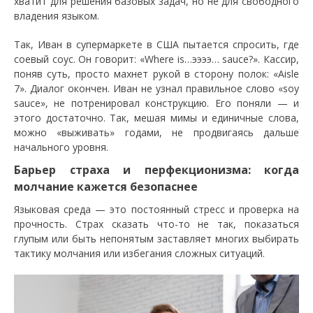
хватит для решения базовых задач, но не для свободного
владения языком.
Так, Иван в супермаркете в США пытается спросить, где
соевый соус. Он говорит: «Where is…ээээ… sauce?». Кассир,
поняв суть, просто махнет рукой в сторону полок: «Aisle
7». Диалог окончен. Иван не узнал правильное слово «soy
sauce», не потренировал конструкцию. Его поняли — и
этого достаточно. Так, мешая мимы и единичные слова,
можно «выживать» годами, не продвигаясь дальше
начального уровня.
Барьер страха и перфекционизма: когда
молчание кажется безопаснее
Языковая среда — это постоянный стресс и проверка на
прочность. Страх сказать что-то не так, показаться
глупым или быть непонятым заставляет многих выбирать
тактику молчания или избегания сложных ситуаций.