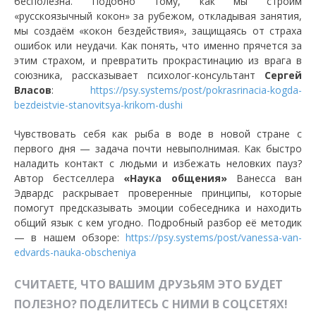
бесполезна. Подобно тому, как мы строим
«русскоязычный кокон» за рубежом, откладывая занятия,
мы создаём «кокон бездействия», защищаясь от страха
ошибок или неудачи. Как понять, что именно прячется за
этим страхом, и превратить прокрастинацию из врага в
союзника, рассказывает психолог-консультант
Сергей
Власов
:
https://psy.systems/post/pokrasrinacia-kogda-
bezdeistvie-stanovitsya-krikom-dushi
Чувствовать себя как рыба в воде в новой стране с
первого дня — задача почти невыполнимая. Как быстро
наладить контакт с людьми и избежать неловких пауз?
Автор бестселлера
«Наука общения»
Ванесса ван
Эдвардс раскрывает проверенные принципы, которые
помогут предсказывать эмоции собеседника и находить
общий язык с кем угодно. Подробный разбор её методик
— в нашем обзоре:
https://psy.systems/post/vanessa-van-
edvards-nauka-obscheniya
СЧИТАЕТЕ, ЧТО ВАШИМ ДРУЗЬЯМ ЭТО БУДЕТ
ПОЛЕЗНО? ПОДЕЛИТЕСЬ С НИМИ В СОЦСЕТЯХ!