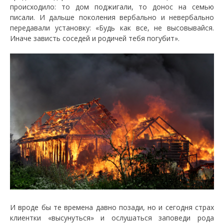
происходило: то дом поджигали, то донос на семью
писали. И дальше поколения вербально и невербально
передавали установку: «Будь как все, не высовывайся.
Иначе зависть соседей и родичей тебя погубит».
И вроде бы те времена давно позади, но и сегодня страх
клиентки «высунуться» и ослушаться заповеди рода