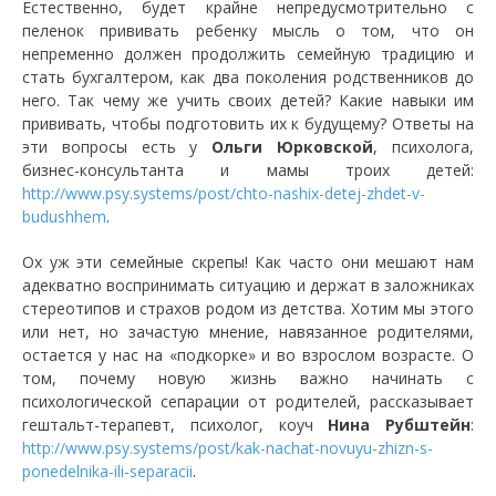
Естественно, будет крайне непредусмотрительно с
пеленок прививать ребенку мысль о том, что он
непременно должен продолжить семейную традицию и
стать бухгалтером, как два поколения родственников до
него. Так чему же учить своих детей? Какие навыки им
прививать, чтобы подготовить их к будущему? Ответы на
эти вопросы есть у
Ольги Юрковской
, психолога,
бизнес-консультанта и мамы троих детей:
http://www.psy.systems/post/chto-nashix-detej-zhdet-v-
budushhem
.
Ох уж эти семейные скрепы! Как часто они мешают нам
адекватно воспринимать ситуацию и держат в заложниках
стереотипов и страхов родом из детства. Хотим мы этого
или нет, но зачастую мнение, навязанное родителями,
остается у нас на «подкорке» и во взрослом возрасте. О
том, почему новую жизнь важно начинать с
психологической сепарации от родителей, рассказывает
гештальт-терапевт, психолог, коуч
Нина Рубштейн
:
http://www.psy.systems/post/kak-nachat-novuyu-zhizn-s-
ponedelnika-ili-separacii
.