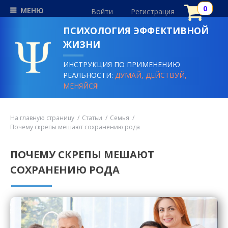
МЕНЮ
Войти
Регистрация
ПСИХОЛОГИЯ ЭФФЕКТИВНОЙ
ЖИЗНИ
ИНСТРУКЦИЯ ПО ПРИМЕНЕНИЮ
РЕАЛЬНОСТИ:
ДУМАЙ, ДЕЙСТВУЙ,
МЕНЯЙСЯ!
На главную страницу
Статьи
Семья
Почему скрепы мешают сохранению рода
ПОЧЕМУ СКРЕПЫ МЕШАЮТ
СОХРАНЕНИЮ РОДА