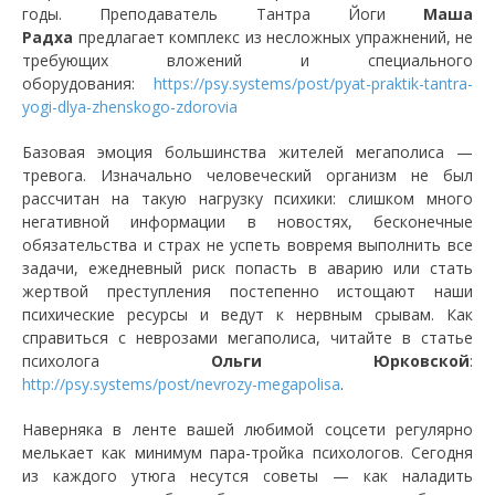
годы. Преподаватель Тантра Йоги
Маша
Радха
предлагает комплекс из несложных упражнений, не
требующих вложений и специального
оборудования:
https://psy.systems/post/pyat-praktik-tantra-
yogi-dlya-zhenskogo-zdorovia
Базовая эмоция большинства жителей мегаполиса —
тревога. Изначально человеческий организм не был
рассчитан на такую нагрузку психики: слишком много
негативной информации в новостях, бесконечные
обязательства и страх не успеть вовремя выполнить все
задачи, ежедневный риск попасть в аварию или стать
жертвой преступления постепенно истощают наши
психические ресурсы и ведут к нервным срывам. Как
справиться с неврозами мегаполиса, читайте в статье
психолога
Ольги Юрковской
:
http://psy.systems/post/nevrozy-megapolisa
.
Наверняка в ленте вашей любимой соцсети регулярно
мелькает как минимум пара-тройка психологов. Сегодня
из каждого утюга несутся советы — как наладить