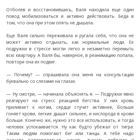
Отболев и восстановившись, Валя находила еще один
повод мобилизоваться и активно действовать. Беда в
том, что она при этом опять не дышала.
Еще Валя сильно переживала и ругала себя, что она не
может активно отдыхать, как нормальные люди. Ее
подружки в стрессе могли легко и незаметно перемыть
всю квартиру. А Валя бы, наверное, в реанимацию попала,
повтори она их подвиг.
— Почему? — спрашивала она меня на консультации
буквально со слезами на глазах.
— Ну смотри, — начинала объяснять я. — Подружки явно
реагируют на стресс реакцией бегства. У них кровь
приливает к ногам, сердце стучит активнее, больше
гоняет крови, легкие дышат сильнее, и кислорода в крови
больше. Конечно же, нужно это все использовать, и тогда
человек успокаивается. Ну как будто убежал от тигра.
Таким людям помогают бег или танцы. А тебе надо
сначала разморозиться, начать дышать ребрами и