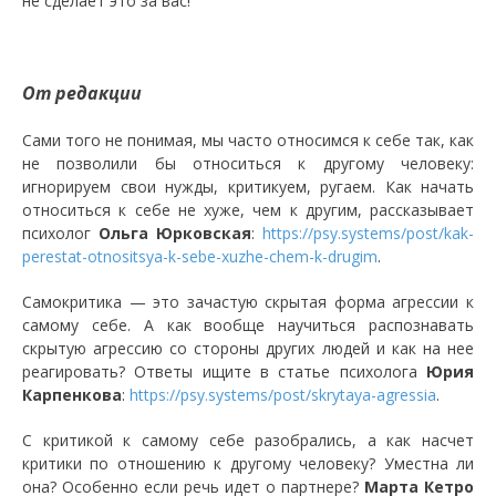
не сделает это за вас!
От редакции
Сами того не понимая, мы часто относимся к себе так, как
не позволили бы относиться к другому человеку:
игнорируем свои нужды, критикуем, ругаем. Как начать
относиться к себе не хуже, чем к другим, рассказывает
психолог
Ольга Юрковская
:
https://psy.systems/post/kak-
perestat-otnositsya-k-sebe-xuzhe-chem-k-drugim
.
Самокритика — это зачастую скрытая форма агрессии к
самому себе. А как вообще научиться распознавать
скрытую агрессию со стороны других людей и как на нее
реагировать? Ответы ищите в статье психолога
Юрия
Карпенкова
:
https://psy.systems/post/skrytaya-agressia
.
С критикой к самому себе разобрались, а как насчет
критики по отношению к другому человеку? Уместна ли
она? Особенно если речь идет о партнере?
Марта Кетро