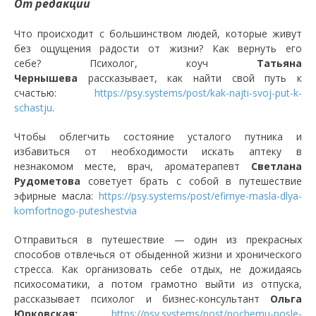
От редакции
Что происходит с большинством людей, которые живут
без ощущения радости от жизни? Как вернуть его
себе? Психолог, коуч
Татьяна
Чернышева
рассказывает, как найти свой путь к
счастью:
https://psy.systems/post/kak-najti-svoj-put-k-
schastju
.
Чтобы облегчить состояние усталого путника и
избавиться от необходимости искать аптеку в
незнакомом месте, врач, ароматерапевт
Светлана
Рудометова
советует брать с собой в путешествие
эфирные масла:
https://psy.systems/post/efirnye-masla-dlya-
komfortnogo-puteshestvia
Отправиться в путешествие — один из прекрасных
способов отвлечься от обыденной жизни и хронического
стресса. Как организовать себе отдых, не дожидаясь
психосоматики, а потом грамотно выйти из отпуска,
рассказывает психолог и бизнес-консультант
Ольга
Юрковская:
https://psy.systems/post/pochemu-posle-