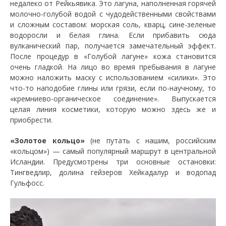
недалеко от Рейкьявика. Это лагуна, наполненная горячей
молочно-голубой водой с чудодейственными свойствами
и сложным составом: морская соль, кварц, сине-зеленые
водоросли и белая глина. Если прибавить сюда
вулканический пар, получается замечательный эффект.
После процедур в «Голубой лагуне» кожа становится
очень гладкой. На лицо во время пребывания в лагуне
можно наложить маску с использованием «силики». Это
что-то наподобие глины или грязи, если по-научному, то
«кремниево-органическое соединение». Выпускается
целая линия косметики, которую можно здесь же и
приобрести.
«Золотое кольцо»
(не путать с нашим, российским
«кольцом») — самый популярный маршрут в центральной
Исландии. Предусмотрены три основные остановки:
Тингведлир, долина гейзеров Хейкадалур и водопад
Гульфосс.