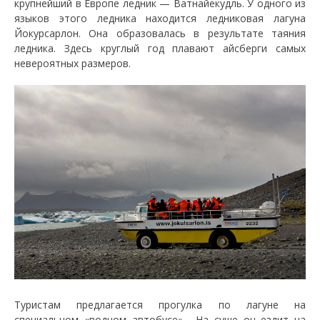
крупнейший в Европе ледник — Ватнайекудль. У одного из
языков этого ледника находится ледниковая лагуна
Йокурсарлон. Она образовалась в результате таяния
ледника. Здесь круглый год плавают айсберги самых
невероятных размеров.
Туристам предлагается прогулка по лагуне на
специальном «водном автобусе». На суше он ездит на