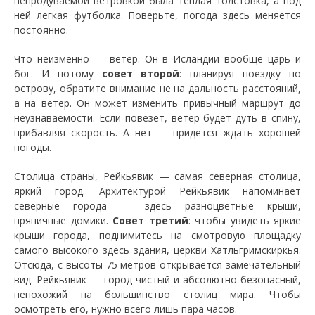
непродуваемой ветровкой была теплая толстовка, а под
ней легкая футболка. Поверьте, погода здесь меняется
постоянно.
Что неизменно — ветер. Он в Исландии вообще царь и
бог. И потому
совет второй
: планируя поездку по
острову, обратите внимание не на дальность расстояний,
а на ветер. Он может изменить привычный маршрут до
неузнаваемости. Если повезет, ветер будет дуть в спину,
прибавляя скорость. А нет — придется ждать хорошей
погоды.
Столица страны, Рейкьявик — самая северная столица,
яркий город. Архитектурой Рейкьявик напоминает
северные города — здесь разноцветные крыши,
пряничные домики.
Совет третий
: чтобы увидеть яркие
крыши города, поднимитесь на смотровую площадку
самого высокого здесь здания, церкви Хатльгримскиркья.
Отсюда, с высоты 75 метров открывается замечательный
вид. Рейкьявик — город чистый и абсолютно безопасный,
непохожий на большинство столиц мира. Чтобы
осмотреть его, нужно всего лишь пара часов.