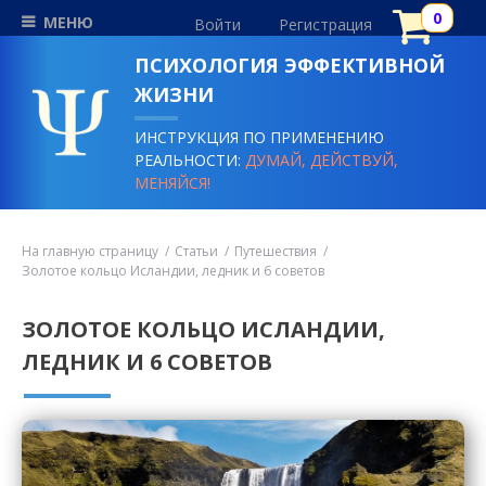
МЕНЮ
Войти
Регистрация
ПСИХОЛОГИЯ ЭФФЕКТИВНОЙ
ЖИЗНИ
ИНСТРУКЦИЯ ПО ПРИМЕНЕНИЮ
РЕАЛЬНОСТИ:
ДУМАЙ, ДЕЙСТВУЙ,
МЕНЯЙСЯ!
На главную страницу
Статьи
Путешествия
Золотое кольцо Исландии, ледник и 6 советов
ЗОЛОТОЕ КОЛЬЦО ИСЛАНДИИ,
ЛЕДНИК И 6 СОВЕТОВ