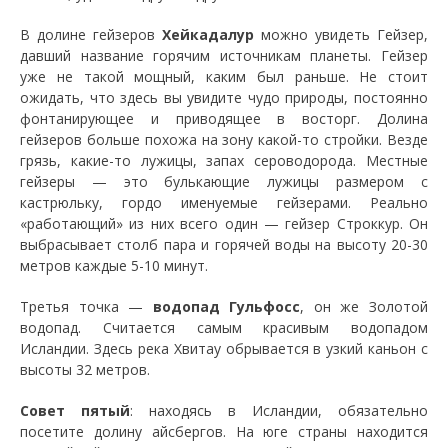
В долине гейзеров
Хейкадалур
можно увидеть Гейзер,
давший название горячим источникам планеты. Гейзер
уже не такой мощный, каким был раньше. Не стоит
ожидать, что здесь вы увидите чудо природы, постоянно
фонтанирующее и приводящее в восторг. Долина
гейзеров больше похожа на зону какой-то стройки. Везде
грязь, какие-то лужицы, запах сероводорода. Местные
гейзеры — это булькающие лужицы размером с
кастрюльку, гордо именуемые гейзерами. Реально
«работающий» из них всего один — гейзер Строккур. Он
выбрасывает столб пара и горячей воды на высоту 20-30
метров каждые 5-10 минут.
Третья точка —
водопад Гульфосс
, он же Золотой
водопад. Считается самым красивым водопадом
Исландии. Здесь река Хвитау обрывается в узкий каньон с
высоты 32 метров.
Совет пятый
: находясь в Исландии, обязательно
посетите долину айсбергов. На юге страны находится