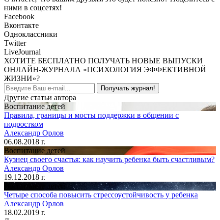
ними в соцсетях!
Facebook
Вконтакте
Одноклассники
Twitter
LiveJournal
ХОТИТЕ БЕСПЛАТНО ПОЛУЧАТЬ НОВЫЕ ВЫПУСКИ
ОНЛАЙН-ЖУРНАЛА «ПСИХОЛОГИЯ ЭФФЕКТИВНОЙ
ЖИЗНИ»?
Получать журнал!
Другие статьи автора
Воспитание детей
Правила, границы и мосты поддержки в общении с
подростком
Александр Орлов
06.08.2018 г.
Воспитание детей
Кузнец своего счастья: как научить ребенка быть счастливым?
Александр Орлов
19.12.2018 г.
Воспитание детей
Четыре способа повысить стрессоустойчивость у ребенка
Александр Орлов
18.02.2019 г.