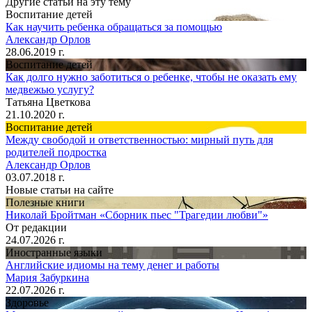
Другие статьи на эту тему
Воспитание детей
Как научить ребенка обращаться за помощью
Александр Орлов
28.06.2019 г.
Воспитание детей
Как долго нужно заботиться о ребенке, чтобы не оказать ему
медвежью услугу?
Татьяна Цветкова
21.10.2020 г.
Воспитание детей
Между свободой и ответственностью: мирный путь для
родителей подростка
Александр Орлов
03.07.2018 г.
Новые статьи на сайте
Полезные книги
Николай Бройтман «Сборник пьес "Трагедии любви"»
От редакции
24.07.2026 г.
Иностранные языки
Английские идиомы на тему денег и работы
Мария Забуркина
22.07.2026 г.
Здоровье