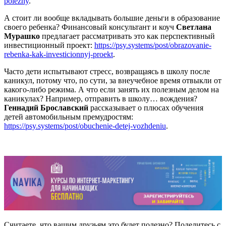
polezny
.
А стоит ли вообще вкладывать большие деньги в образование
своего ребенка? Финансовый консультант и коуч
Светлана
Мурашко
предлагает рассматривать это как перспективный
инвестиционный проект:
https://psy.systems/post/obrazovanie-
rebenka-kak-investicionnyj-proekt
.
Часто дети испытывают стресс, возвращаясь в школу после
каникул, потому что, по сути, за внеучебное время отвыкли от
какого-либо режима. А что если занять их полезным делом на
каникулах? Например, отправить в школу… вождения?
Геннадий Брославский
рассказывает о плюсах обучения
детей автомобильным премудростям:
https://psy.systems/post/obuchenie-detej-vozhdeniu
.
Считаете, что вашим друзьям это будет полезно? Поделитесь с