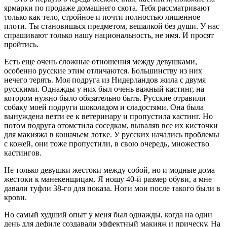
ярмарки по продаже домашнего скота. Тебя рассматривают
только как тело, стройное и почти полностью лишенное
плоти. Ты становишься предметом, вешалкой без души. У нас
спрашивают только нашу национальность, не имя. И просят
пройтись.
Есть еще очень сложные отношения между девушками,
особенно русские этим отличаются. Большинству из них
нечего терять. Моя подруга из Нидерландов жила с двумя
русскими. Однажды у них был очень важный кастинг, на
котором нужно было обязательно быть. Русские отравили
собаку моей подруги шоколадом и сладостями. Она была
вынуждена везти ее к ветеринару и пропустила кастинг. Но
потом подруга отомстила соседкам, вываляв все их кисточки
для макияжа в кошачьем лотке. У русских начались проблемы
с кожей, они тоже пропустили, в свою очередь, множество
кастингов.
Не только девушки жестоки между собой, но и модные дома
жестоки к манекенщицам. Я ношу 40-й размер обуви, а мне
давали туфли 38-го для показа. Ноги мои после такого были в
крови.
Но самый худший опыт у меня был однажды, когда на один
день для дефиле создавали эффектный макияж и прическу. На