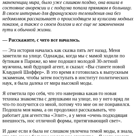
манекенщиц мира, было уже слишком поздно, она вошла в
состояние анорексии и с подиума попала прямиком в больницу.
В своем интервью для французского телевидения она без
недомолвок рассказывает о происходящем за кулисами модных
показов, а также о своем долгом и все еще не законченном
пути к обычной жизни.
— Расскажите, с чего все началось.
— Эта история началась как сказка пять лет назад. Меня
заметили на улице. Однажды, когда мы с мамой ходили по
бутикам в Париже, ко мне подошел молодой 30-летний
мужчина, мой будущий агент, и сказал: «Вы станете новой
Клаудией Шиффер». В это время я готовилась к выпускным
экзаменам, чтобы затем поступать в институт политических
наук, я была далека от мира высокой моды.
Я отметила про себя, что это наверняка какая-то новая
техника знакомства с девушками на улице, но у него вряд ли
что-то получится со мной, потому что мне он не понравился.
Подошла моя мама, а он продолжил рассказывать, что
работает для агентства «Элит», а у меня «очень подходящая
внешность, нос отличной формы, притягивающий свет».
И даже если я была не слишком увлечена темой моды, я знала,