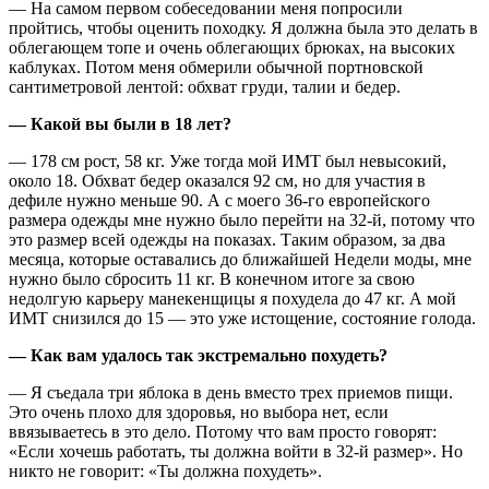
— На самом первом собеседовании меня попросили
пройтись, чтобы оценить походку. Я должна была это делать в
облегающем топе и очень облегающих брюках, на высоких
каблуках. Потом меня обмерили обычной портновской
сантиметровой лентой: обхват груди, талии и бедер.
— Какой вы были в 18 лет?
— 178 см рост, 58 кг. Уже тогда мой ИМТ был невысокий,
около 18. Обхват бедер оказался 92 см, но для участия в
дефиле нужно меньше 90. А с моего 36-го европейского
размера одежды мне нужно было перейти на 32-й, потому что
это размер всей одежды на показах. Таким образом, за два
месяца, которые оставались до ближайшей Недели моды, мне
нужно было сбросить 11 кг. В конечном итоге за свою
недолгую карьеру манекенщицы я похудела до 47 кг. А мой
ИМТ снизился до 15 — это уже истощение, состояние голода.
— Как вам удалось так экстремально похудеть?
— Я съедала три яблока в день вместо трех приемов пищи.
Это очень плохо для здоровья, но выбора нет, если
ввязываетесь в это дело. Потому что вам просто говорят:
«Если хочешь работать, ты должна войти в 32-й размер». Но
никто не говорит: «Ты должна похудеть».