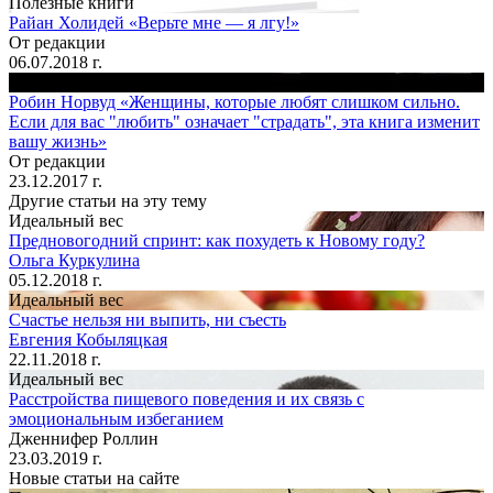
Полезные книги
Райан Холидей «Верьте мне — я лгу!»
От редакции
06.07.2018 г.
Полезные книги
Робин Норвуд «Женщины, которые любят слишком сильно.
Если для вас "любить" означает "страдать", эта книга изменит
вашу жизнь»
От редакции
23.12.2017 г.
Другие статьи на эту тему
Идеальный вес
Предновогодний спринт: как похудеть к Новому году?
Ольга Куркулина
05.12.2018 г.
Идеальный вес
Счастье нельзя ни выпить, ни съесть
Евгения Кобыляцкая
22.11.2018 г.
Идеальный вес
Расстройства пищевого поведения и их связь с
эмоциональным избеганием
Дженнифер Роллин
23.03.2019 г.
Новые статьи на сайте