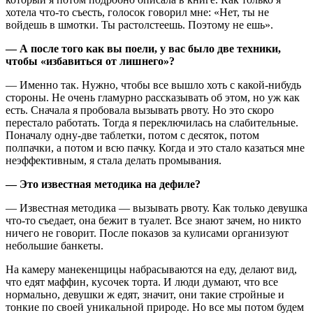
хотела что-то съесть, голосок говорил мне: «Нет, ты не
войдешь в шмотки. Ты растолстеешь. Поэтому не ешь».
— А после того как вы поели, у вас было две техники,
чтобы «избавиться от лишнего»?
— Именно так. Нужно, чтобы все вышло хоть с какой-нибудь
стороны. Не очень гламурно рассказывать об этом, но уж как
есть. Сначала я пробовала вызывать рвоту. Но это скоро
перестало работать. Тогда я переключилась на слабительные.
Поначалу одну-две таблетки, потом с десяток, потом
полпачки, а потом и всю пачку. Когда и это стало казаться мне
неэффективным, я стала делать промывания.
— Это известная методика на дефиле?
— Известная методика — вызывать рвоту. Как только девушка
что-то съедает, она бежит в туалет. Все знают зачем, но никто
ничего не говорит. После показов за кулисами организуют
небольшие банкеты.
На камеру манекенщицы набрасываются на еду, делают вид,
что едят маффин, кусочек торта. И люди думают, что все
нормально, девушки ж едят, значит, они такие стройные и
тонкие по своей уникальной природе. Но все мы потом будем