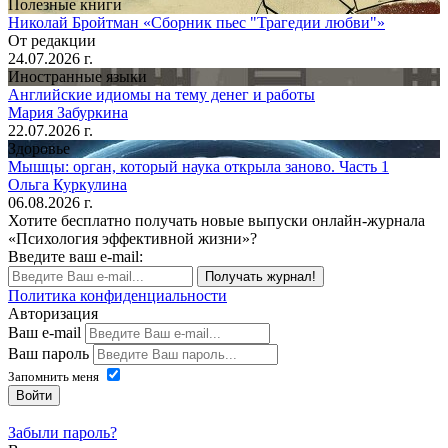
Полезные книги
Николай Бройтман «Сборник пьес "Трагедии любви"»
От редакции
24.07.2026 г.
Иностранные языки
Английские идиомы на тему денег и работы
Мария Забуркина
22.07.2026 г.
Здоровье
Мышцы: орган, который наука открыла заново. Часть 1
Ольга Куркулина
06.08.2026 г.
Хотите бесплатно получать новые выпуски онлайн-журнала
«Психология эффективной жизни»?
Введите ваш e-mail:
Получать журнал!
Политика конфиденциальности
Авторизация
Ваш e-mail
Ваш пароль
Запомнить меня
Войти
Забыли пароль?