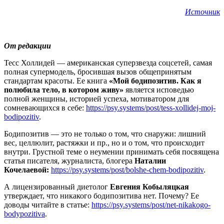
Источник
От редакции
Тесс Холлидей — американская суперзвезда соцсетей, самая
полная супермодель, бросившая вызов общепринятым
стандартам красоты. Ее книга
«Мой бодипозитив. Как я
полюбила тело, в котором живу»
является исповедью
полной женщины, историей успеха, мотиватором для
сомневающихся в себе:
https://psy.systems/post/tess-xollidej-moj-
bodipozitiv
.
Бодипозитив — это не только о том, что снаружи: лишний
вес, целлюлит, растяжки и пр., но и о том, что происходит
внутри. Грустной теме о неумении принимать себя посвящена
статья писателя, журналиста, блогера
Наталии
Кочелаевой:
https://psy.systems/post/bolshe-chem-bodipozitiv
.
А лицензированный диетолог
Евгения Кобыляцкая
утверждает, что никакого бодипозитива нет. Почему? Ее
доводы читайте в статье:
https://psy.systems/post/net-nikakogo-
bodypozitiva
.