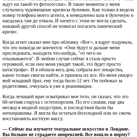
ждут на такой-то фотосессии». В такие моменты у меня
случались чудовищные кризисы булимии. Как только я видела
номер телефона моего агента, я немедленно шла в булочную и
наедалась там до отвала. И ничего с этим не могла сделать,
никакой другой способ не помогал погасить панический
кризис.
Когда агент сказал мне про обложку «Вог», я вдруг подумала,
что это никогда не кончится: «Они будут и дальше меня
преследовать, находить что-нибудь, "от чего не
отказываются". В любом случае сейчас я стала просто
огромной, если они меня увидят такой, это будет просто
катастрофа». И я обошла весь дом, собрала все лекарства,
какие только смогла найти, и приняла их все. Но меня увидел
мой младший брат, ему тогда было 12 лет. Он побежал за
родителями, очнулась я уже в реанимации.
Когда лечащий врач осматривал мое тело, он сказал, что это
60-летняя старуха с остеопорозом. По его словам, еще два
месяца в модной индустрии, и последствия были бы
непоправимы. Я могла бы остаться бесплодной или не смочь
восстановить костную массу.
— Сейчас вы изучаете театральное искусство в Лондоне.
Вы больше не страдаете анорексией. Все вошло в норму?