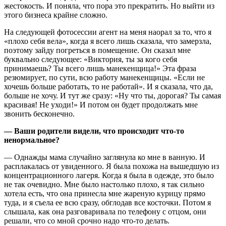
жестокость. И поняла, что пора это прекратить. Но выйти из
этого бизнеса крайне сложно.
На следующей фотосессии агент на меня наорал за то, что я
«плохо себя вела», когда я всего лишь сказала, что замерзла,
поэтому зайду погреться в помещение. Он сказал мне
буквально следующее: «Виктория, ты за кого себя
принимаешь? Ты всего лишь манекенщица!» Эта фраза
резюмирует, по сути, всю работу манекенщицы. «Если не
хочешь больше работать, то не работай». И я сказала, что да,
больше не хочу. И тут же сразу: «Ну что ты, дорогая? Ты самая
красивая! Не уходи!» И потом он будет продолжать мне
звонить бесконечно.
— Ваши родители видели, что происходит что-то
ненормальное?
— Однажды мама случайно заглянула ко мне в ванную. И
расплакалась от увиденного. Я была похожа на вышедшую из
концентрационного лагеря. Когда я была в одежде, это было
не так очевидно. Мне было настолько плохо, я так сильно
хотела есть, что она принесла мне жареную курицу прямо
туда, и я съела ее всю сразу, обглодав все косточки. Потом я
слышала, как она разговаривала по телефону с отцом, они
решали, что со мной срочно надо что-то делать.