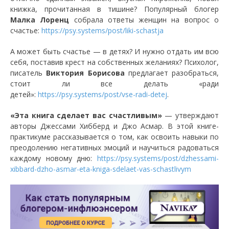
книжка, прочитанная в тишине? Популярный блогер
Малка Лоренц
собрала ответы женщин на вопрос о
счастье:
https://psy.systems/post/liki-schastja
А может быть счастье — в детях? И нужно отдать им всю
себя, поставив крест на собственных желаниях? Психолог,
писатель
Виктория Борисова
предлагает разобраться,
стоит ли все делать «ради
детей»:
https://psy.systems/post/vse-radi-detej
.
«Эта книга сделает вас счастливым»
— утверждают
авторы Джессами Хибберд и Джо Асмар. В этой книге-
практикуме рассказывается о том, как освоить навыки по
преодолению негативных эмоций и научиться радоваться
каждому новому дню:
https://psy.systems/post/dzhessami-
xibbard-dzho-asmar-eta-kniga-sdelaet-vas-schastlivym