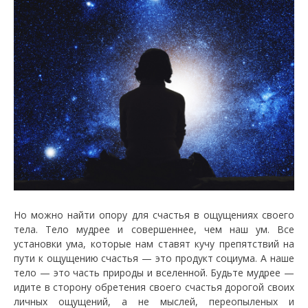
Но можно найти опору для счастья в ощущениях своего
тела. Тело мудрее и совершеннее, чем наш ум. Все
установки ума, которые нам ставят кучу препятствий на
пути к ощущению счастья — это продукт социума. А наше
тело — это часть природы и вселенной. Будьте мудрее —
идите в сторону обретения своего счастья дорогой своих
личных ощущений, а не мыслей, переопыленых и