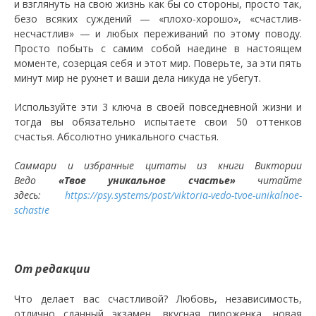
и взглянуть на свою жизнь как бы со стороны, просто так,
безо всяких суждений — «плохо-хорошо», «счастлив-
несчастлив» — и любых переживаний по этому поводу.
Просто побыть с самим собой наедине в настоящем
моменте, созерцая себя и этот мир. Поверьте, за эти пять
минут мир не рухнет и ваши дела никуда не убегут.
Используйте эти 3 ключа в своей повседневной жизни и
тогда вы обязательно испытаете свои 50 оттенков
счастья. Абсолютно уникального счастья.
Саммари и избранные цитаты из книги Виктории
Ведо
«Твое уникальное счастье»
читайте
здесь:
https://psy.systems/post/viktoria-vedo-tvoe-unikalnoe-
schastie
От редакции
Что делает вас счастливой? Любовь, независимость,
отлично сданный экзамен, вкусная пироженка, новая