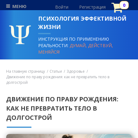
МЕНЮ
Войти
Регистрация
ПСИХОЛОГИЯ ЭФФЕКТИВНОЙ
ЖИЗНИ
ИНСТРУКЦИЯ ПО ПРИМЕНЕНИЮ
РЕАЛЬНОСТИ:
ДУМАЙ, ДЕЙСТВУЙ,
МЕНЯЙСЯ!
На главную страницу
Статьи
Здоровье
Движение по праву рождения: как не превратить тело в
долгострой
ДВИЖЕНИЕ ПО ПРАВУ РОЖДЕНИЯ:
КАК НЕ ПРЕВРАТИТЬ ТЕЛО В
ДОЛГОСТРОЙ