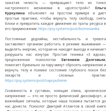
зажатая челюсть — превращают тело из тонко
настроенного механизма в «долгострой»?
Ольга
Куркулина
объясняет на простом примере и даёт
простые практики, чтобы вернуть телу свободу, снять
блоки и превратить каждое движение из траты ресурса в
его приумножение:
https://psy.systems/post/biomexanika
Постоянные дедлайны, нестабильность и тревога
заставляют организм работать в режиме выживания —
выделять энергию, которая не находит выхода и начинает
разрушать нас изнутри. Простая техника «3 вдоха»,
предложенная психологом
Евгением Долговым
,
помогает буквально за пару минут сбросить напряжение и
вернуть телу и психике состояние глубокого покоя без
лекарств и сложных практик:
https://psy.systems/post/napryazhenie
Скованность в суставах, ноющая спина, хроническое
напряжение — это не просто физический дискомфорт, а
важнейшие сигналы, которые наша психика пытается до
нас донести. Психолог Дмитрий Атлантов в своей книге