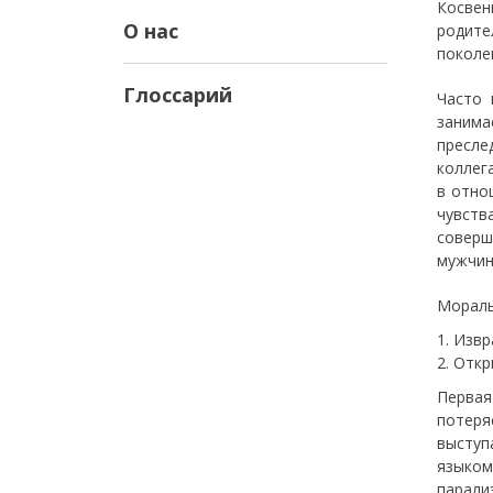
Косвен
О нас
родите
поколе
Глоссарий
Часто 
заним
пресле
коллег
в отно
чувств
соверш
мужчин
Мораль
Извр
Откр
Первая
потеря
выступ
языком
парали