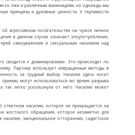
ыми ко лжи и различным махинациям, но однажды мы
ные принципы и духовные ценности. У терпимости
т об агрессивном посягательстве на чужое личное
щение в данном случае означает злоупотребление,
терей самоуважения и сексуальным насилием над
го сводится к доминированию. Это происходит по
 нему. Партнер использует извращенные методы в
енность за трудный выбор. Насилие здесь носит
е приемы могут использоваться во время разрыва
а так легко ускользнула от него. Насилие может
 ответном насилии, которое не прекращается на
ки жестокого обращения, которое незаметно для
е насилие, эмоциональное отторжение, садистское