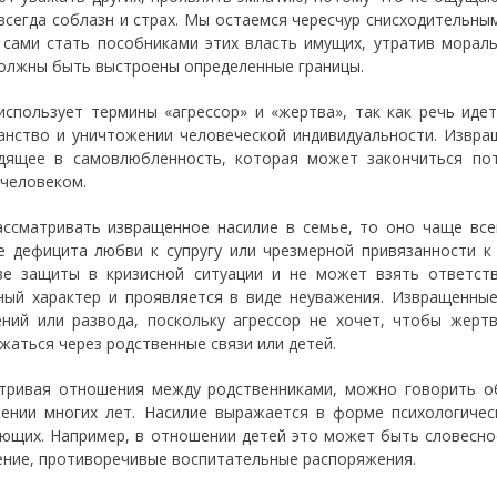
всегда соблазн и страх. Мы остаемся чересчур снисходительн
сами стать пособниками этих власть имущих, утратив мораль
олжны быть выстроены определенные границы.
использует термины «агрессор» и «жертва», так как речь иде
анство и уничтожении человеческой индивидуальности. Извра
дящее в самовлюбленность, которая может закончиться по
 человеком.
ассматривать извращенное насилие в семье, то оно чаще все
е дефицита любви к супругу или чрезмерной привязанности к
ве защиты в кризисной ситуации и не может взять ответств
ный характер и проявляется в виде неуважения. Извращенны
ний или развода, поскольку агрессор не хочет, чтобы жертв
жаться через родственные связи или детей.
тривая отношения между родственниками, можно говорить об
ении многих лет. Насилие выражается в форме психологичес
ющих. Например, в отношении детей это может быть словесно
ние, противоречивые воспитательные распоряжения.