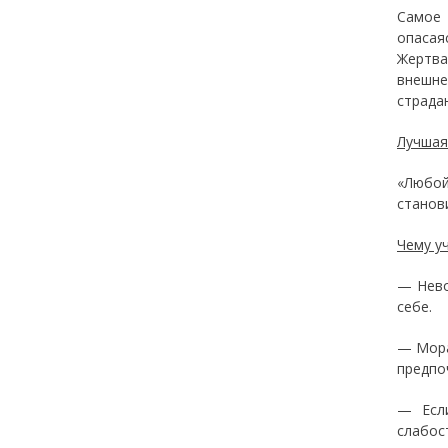
Самое 
опасая
Жертва
внешне
страда
Лучшая
«Любой
станов
Чему у
— Нево
себе.
— Мора
предпо
— Если
слабос