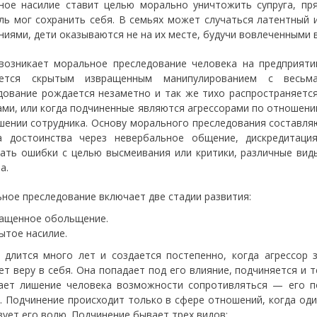
ное насилие ставит целью морально уничтожить супруга, пр
ль мог сохранить себя. В семьях может случаться латентный
ниями, дети оказываются не на их месте, будучи вовлеченными в
возникает моральное преследование человека на предприяти
ается скрытым извращенным манипулированием с весьма
дование рождается незаметно и так же тихо распространяетс
ами, или когда подчиненные являются агрессорами по отношению
шении сотрудника. Основу морального преследования составля
а достоинства через невербальное общение, дискредитация
ать ошибки с целью высмеивания или критики, различные вид
а.
ное преследование включает две стадии развития:
ащенное обольщение.
ытое насилие.
 длится много лет и создается постепенно, когда агрессор 
ет веру в себя. Она попадает под его влияние, подчиняется и
ает лишение человека возможности сопротивляться — его по
. Подчинение происходит только в сфере отношений, когда оди
зует его волю. Подчинение бывает трех видов: