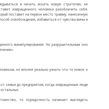
вдываться и начать искать новую стратегию, не
ставит извращенного человека разоблачить себя.
рый поставит на первое место травму, нанесенную
пособ освобождения, избавиться от чувства вины и
щенного манипулирования. Но разрушительным оно
енении».
овеком, но вполне реально узнать что-то новое о
 от семьи до предприятия, когда извращенные люди
 остальных.
тоинство, то порядочность начинает выглядеть