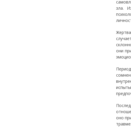
самовл
зла. И
психол
личнос
Жертва
случае
склонн
они пр
эмоцио
Период
сомнен
внутре
испыты
предпо
Послед
отноше
оно пр
травме