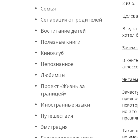
2 из 5.
Семья
Целева
Сепарация от родителей
Все, к
Воспитание детей
хотел 
Полезные книги
Зачем 
Киноклуб
В книг
Непознанное
агресс
Любимцы
Читаем
Проект «Жизнь за
Зачаст
границей»
предпо
Иностранные языки
некото
но это
Путешествия
правил
Эмиграция
Такие 
не уме