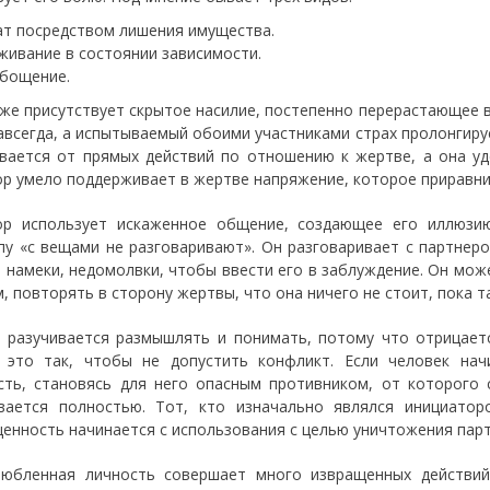
ат посредством лишения имущества.
живание в состоянии зависимости.
бощение.
уже присутствует скрытое насилие, постепенно перерастающее 
навсегда, а испытываемый обоими участниками страх пролонгиру
вается от прямых действий по отношению к жертве, а она уд
ор умело поддерживает в жертве напряжение, которое приравни
ор использует искаженное общение, создающее его иллюзи
пу «с вещами не разговаривают». Он разговаривает с партнер
а намеки, недомолвки, чтобы ввести его в заблуждение. Он мож
, повторять в сторону жертвы, что она ничего не стоит, пока т
 разучивается размышлять и понимать, потому что отрицаетс
 это так, чтобы не допустить конфликт. Если человек нач
сть, становясь для него опасным противником, от которого 
вается полностью. Тот, кто изначально являлся инициатор
енность начинается с использования с целью уничтожения парт
юбленная личность совершает много извращенных действий