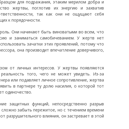
образцом для подражания, этаким мерилом добра и
ство жертвы, поглотив их энергию и захватив
 ответственности, так как они не ощущают себя
щих к порядочности.
 роль. Они начинают быть виноватыми во всем, что
ссию и заниматься самобичеванием. У жертв нет
использовать зачатки этих проявлений, потому что
рессора, она производит впечатление доверчивого,
азом от личных интересов. У жертвы появляются
 реальность того, чего не может увидеть. Из-за
тнера или подавляет личное сопротивление, жертва
явить в партнере ту долю насилия, о которой тот
ет одиночество.
ние защитных функций, непосредственно разрыв
ь сложно забыть пережитое, но с течением времени
 от разрушительного влияния, он застревает в этой