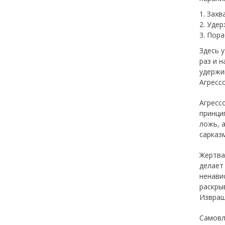
Захв
Удер
Пора
Здесь 
раз и 
удержи
Агресс
Агресс
принци
ложь, 
сарказм
Жертва
делает
ненави
раскры
Извращ
Самовл