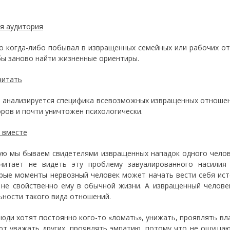
я аудитория
то когда-либо побывал в извращенных семейных или рабочих о
бы заново найти жизненные ориентиры.
читать
е анализируется специфика всевозможных извращенных отношен
оров и почти уничтожен психологически.
 вместе
ую мы бываем свидетелями извращенных нападок одного челове
читает не видеть эту проблему завуалированного насилия
рые моменты нервозный человек может начать вести себя исте
 не свойственно ему в обычной жизни. А извращенный человек
ьности такого вида отношений.
люди хотят постоянно кого-то «ломать», унижать, проявлять вл
ют уважать других, проявлять эмпатию, потому что не ощуща