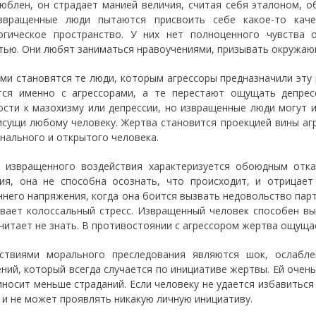
юблен, он страдает манией величия, считая себя эталоном, 
звращенные люди пытаются присвоить себе какое-то каче
огическое пространство. У них нет полноценного чувства
тью. Они любят заниматься нравоучениями, призывать окружаю
ми становятся те люди, которым агрессоры предназначили эту
тся именно с агрессорами, а те перестают ощущать депре
ости к мазохизму или депрессии, но извращенные люди могут 
исущи любому человеку. Жертва становится проекцией вины аг
нального и открытого человека.
 извращенного воздействия характеризуется обоюдным отк
ия, она не способна осознать, что происходит, и отрицает
ннего напряжения, когда она боится вызвать недовольство пар
вает колоссальный стресс. Извращенный человек способен вы
читает не знать. В противостоянии с агрессором жертва ощуща
ствиями морального преследования являются шок, ослабле
ний, который всегда случается по инициативе жертвы. Ей очен
иносит меньше страданий. Если человеку не удается избавиться
 и не может проявлять никакую личную инициативу.