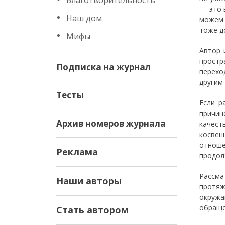
Благотворительность
— это 
Наш дом
можем 
тоже д
Мифы
Автор 
простр
Подписка на журнал
перехо
другим
Тесты
Если р
причин
Архив номеров журнала
качест
косвен
отноше
Реклама
продол
Рассма
Наши авторы
протяж
окружа
обраще
Стать автором