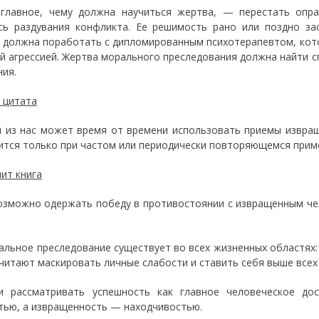
главное, чему должна научиться жертва, — перестать опра
сь раздувания конфликта. Ее решимость рано или поздно за
 должна поработать с дипломированным психотерапевтом, кото
й агрессией. Жертва морального преследования должна найти с
ния.
 цитата
 из нас может время от времени использовать приемы извра
ится только при частом или периодически повторяющемся прим
чит книга
зможно одержать победу в противостоянии с извращенным чел
льное преследование существует во всех жизненных областях:
читают маскировать личные слабости и ставить себя выше всех
 рассматривать успешность как главное человеческое дос
тью, а извращенность — находчивостью.