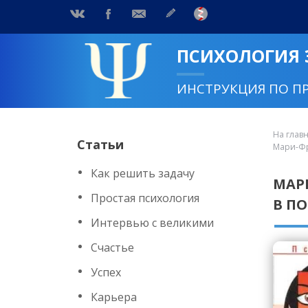
ПСИХОЛОГИЯ
ИНСТРУКЦИЯ ПО П
На глав
Статьи
Мари-Фр
Как решить задачу
МАР
Простая психология
В П
Интервью с великими
Счастье
Успех
Карьера