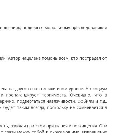
тношениях, подвергся моральному преследованию и
ий. Автор нацелена помочь всем, кто пострадал от
ка на другого на том или ином уровне. Но социум
 и пропагандирует терпимость. Очевидно, что в
рично, подвергаться навязчивости, фобиям и т.д.,
 будет таким всегда, поскольку не сомневается в
асть, ожидая при этом признания и восхищения. Они
ют связи между собой и окружающими. Извращение