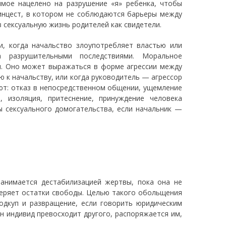
ямое нацелено на разрушение «я» ребенка, чтобы
 инцест, в котором не соблюдаются барьеры между
 сексуальную жизнь родителей как свидетели.
и, когда начальство злоупотребляет властью или
 разрушительными последствиями. Моральное
я. Оно может выражаться в форме агрессии между
 к начальству, или когда руководитель — агрессор
ют: отказ в непосредственном общении, ущемление
, изоляция, притеснение, принуждение человека
ы сексуального домогательства, если начальник —
занимается дестабилизацией жертвы, пока она не
 теряет остатки свободы. Целью такого обольщения
дкуп и развращение, если говорить юридическим
н индивид превосходит другого, распоряжается им,