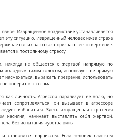
в явное. Извращенное воздействие устанавливается
ет эту ситуацию. Извращенный человек из-за страха
ерживается из-за отказа признать ее отвержение.
вается к постоянному стрессу.
ю, никогда не общается с жертвой напрямую по
ом холодным тихим голосом, использует не прямую
ет насмехаться, выражать презрение, использовать
а не поверит в это сама.
я как личность. Агрессор парализует ее волю, но
инает сопротивляться, он вызывает в агрессоре
следует избавиться. Здесь извращенная стратегия
ом насилия, начинает выставлять себя жертвой.
нера без испытания чувства вины.
 и становится нарциссом. Если человек слишком