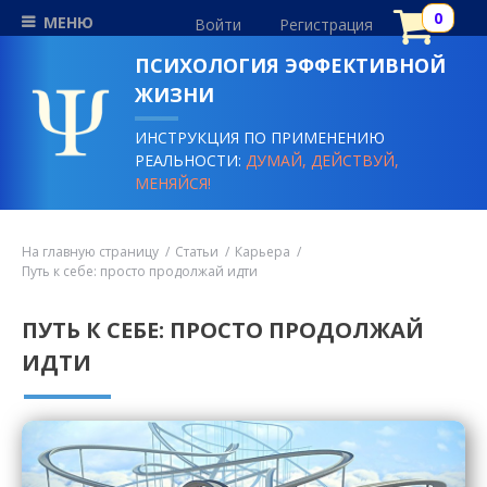
МЕНЮ
Войти
Регистрация
ПСИХОЛОГИЯ ЭФФЕКТИВНОЙ
ЖИЗНИ
ИНСТРУКЦИЯ ПО ПРИМЕНЕНИЮ
РЕАЛЬНОСТИ:
ДУМАЙ, ДЕЙСТВУЙ,
МЕНЯЙСЯ!
На главную страницу
Статьи
Карьера
Путь к себе: просто продолжай идти
ПУТЬ К СЕБЕ: ПРОСТО ПРОДОЛЖАЙ
ИДТИ