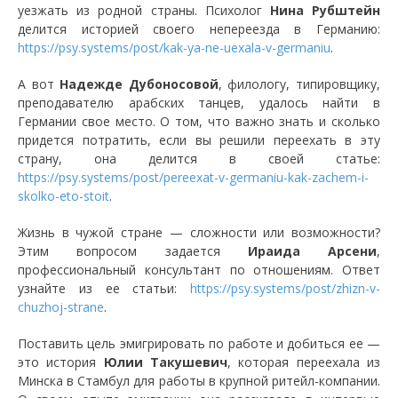
уезжать из родной страны. Психолог
Нина Рубштейн
делится историей своего непереезда в Германию:
https://psy.systems/post/kak-ya-ne-uexala-v-germaniu
.
А вот
Надежде Дубоносовой
, филологу, типировщику,
преподавателю арабских танцев, удалось найти в
Германии свое место. О том, что важно знать и сколько
придется потратить, если вы решили переехать в эту
страну, она делится в своей статье:
https://psy.systems/post/pereexat-v-germaniu-kak-zachem-i-
skolko-eto-stoit
.
Жизнь в чужой стране — сложности или возможности?
Этим вопросом задается
Ираида Арсени
,
профессиональный консультант по отношениям. Ответ
узнайте из ее статьи:
https://psy.systems/post/zhizn-v-
chuzhoj-strane
.
Поставить цель эмигрировать по работе и добиться ее —
это история
Юлии Такушевич
, которая переехала из
Минска в Стамбул для работы в крупной ритейл-компании.