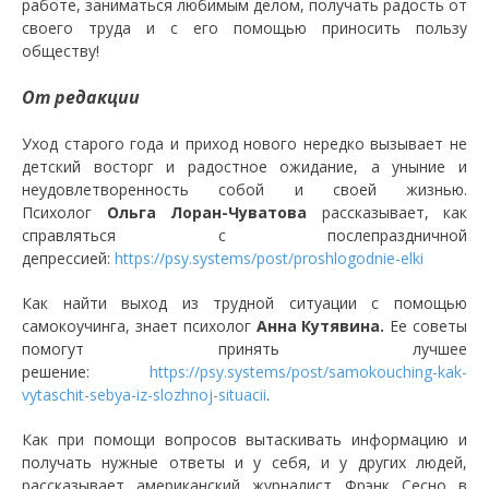
работе, заниматься любимым делом, получать радость от
своего труда и с его помощью приносить пользу
обществу!
От редакции
Уход старого года и приход нового нередко вызывает не
детский восторг и радостное ожидание, а уныние и
неудовлетворенность собой и своей жизнью.
Психолог
Ольга Лоран-Чуватова
рассказывает, как
справляться с послепраздничной
депрессией:
https://psy.systems/post/proshlogodnie-elki
Как найти выход из трудной ситуации с помощью
самокоучинга, знает психолог
Анна Кутявина.
Ее советы
помогут принять лучшее
решение:
https://psy.systems/post/samokouching-kak-
vytaschit-sebya-iz-slozhnoj-situacii
.
Как при помощи вопросов вытаскивать информацию и
получать нужные ответы и у себя, и у других людей,
рассказывает американский журналист Фрэнк Сесно в