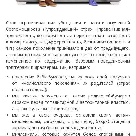
Свои ограничивающие убеждения и навыки выученной
беспомощности («упреждающий» страх, «превентивная»
тревожность, конформность и перманентная готовность
к компромиссу, индифферентность, безынициативность и
т.п.) каждое поколение принимало в дар от предыдущего,
а своим потомкам оставляло уже нечто своё, несколько
измененное по содержанию, базовым поведенческим
триггерами и драйверам. Так, например:
поколение бэби-бумеров, наших родителей, получило
от «молчаливого поколения» их родителей (страх
войны и голода);
мы, «иксы», заряжены от своих родителей-бумеров
страхом перед тоталитарной и авторитарной властью,
а также культом стабильности;
мы же, в свою очередь, оставили своим детям-
миллениалам, «игрекам», страх перед безработицей и
«криминальным беспределом» девяностых;
миллениалы, которые кажутся более спокойными и