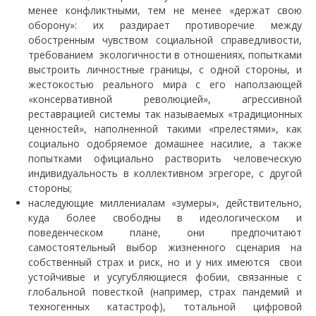
менее конфликтными, тем не менее «держат свою
оборону»: их раздирает противоречие между
обостренным чувством социальной справедливости,
требованием экологичности в отношениях, попытками
выстроить личностные границы, с одной стороны, и
жестокостью реального мира с его наползающей
«консервативной революцией», агрессивной
реставрацией системы так называемых «традиционных
ценностей», наполненной такими «прелестями», как
социально одобряемое домашнее насилие, а также
попытками официально растворить человеческую
индивидуальность в коллективном эгрегоре, с другой
стороны;
наследующие миллениалам «зумеры», действительно,
куда более свободны в идеологическом и
поведенческом плане, они предпочитают
самостоятельный выбор жизненного сценария на
собственный страх и риск, но и у них имеются свои
устойчивые и усугубляющиеся фобии, связанные с
глобальной повесткой (например, страх пандемий и
техногенных катастроф), тотальной цифровой