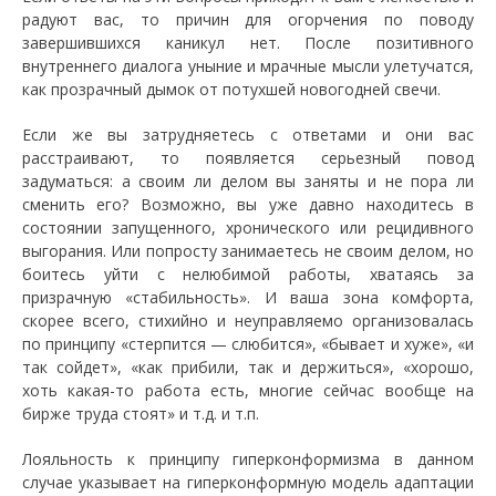
радуют вас, то причин для огорчения по поводу
завершившихся каникул нет. После позитивного
внутреннего диалога уныние и мрачные мысли улетучатся,
как прозрачный дымок от потухшей новогодней свечи.
Если же вы затрудняетесь с ответами и они вас
расстраивают, то появляется серьезный повод
задуматься: а своим ли делом вы заняты и не пора ли
сменить его? Возможно, вы уже давно находитесь в
состоянии запущенного, хронического или рецидивного
выгорания. Или попросту занимаетесь не своим делом, но
боитесь уйти с нелюбимой работы, хватаясь за
призрачную «стабильность». И ваша зона комфорта,
скорее всего, стихийно и неуправляемо организовалась
по принципу «стерпится — слюбится», «бывает и хуже», «и
так сойдет», «как прибили, так и держиться», «хорошо,
хоть какая-то работа есть, многие сейчас вообще на
бирже труда стоят» и т.д. и т.п.
Лояльность к принципу гиперконформизма в данном
случае указывает на гиперконформную модель адаптации