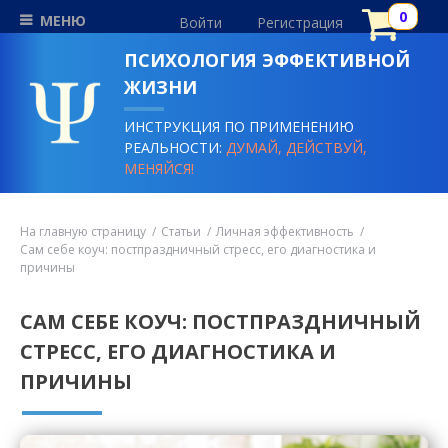
МЕНЮ
Войти
Регистрация
ПСИХОЛОГИЯ ЭФФЕКТИВНОЙ
ЖИЗНИ
ИНСТРУКЦИЯ ПО ПРИМЕНЕНИЮ
РЕАЛЬНОСТИ:
ДУМАЙ, ДЕЙСТВУЙ,
МЕНЯЙСЯ!
На главную страницу
Статьи
Личная эффективность
Сам себе коуч: постпраздничный стресс, его диагностика и
причины
САМ СЕБЕ КОУЧ: ПОСТПРАЗДНИЧНЫЙ
СТРЕСС, ЕГО ДИАГНОСТИКА И
ПРИЧИНЫ