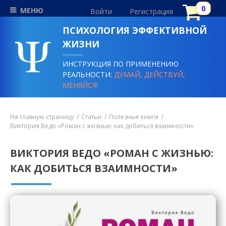
МЕНЮ
Войти
Регистрация
ПСИХОЛОГИЯ ЭФФЕКТИВНОЙ
ЖИЗНИ
ИНСТРУКЦИЯ ПО ПРИМЕНЕНИЮ
РЕАЛЬНОСТИ:
ДУМАЙ, ДЕЙСТВУЙ,
МЕНЯЙСЯ!
На главную страницу
Статьи
Полезные книги
Виктория Ведо «Роман с жизнью: как добиться взаимности»
ВИКТОРИЯ ВЕДО «РОМАН С ЖИЗНЬЮ:
КАК ДОБИТЬСЯ ВЗАИМНОСТИ»