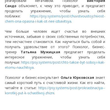
реагировали негативом. Психолог
Виктория
Сандо
объясняет, к чему это приводит, и предлагает
проделать упражнение, чтобы узнать себя
поближе:
https://psy.systems/post/chuvstvoustojchivost-
chem-ona-opasna-i-kak-ot-nee-izbavitsya
.
Чем больше человек ищет счастье во внешних
источниках, забывая о своих собственных потребностях,
тем несчастнее становится. Как научиться быть собой и
получать удовольствие от этого? Психолог, бизнес-
тренер
Татьяна Мужицкая
предлагает проделать
интересное упражнение, чтобы узнать себя
получше:
https://psy.systems/post/chto-takoe-byt-soboj-i-kak-
etomu-nauchitsya
.
Психолог и бизнес-консультант
Ольга Юрковская
знает
самый короткий путь к счастливой жизни. Как его найти,
читайте в статье:
https://psy.systems/post/prokrastinaciya--
korotkij-put-k-schastlivoj-zhizni
.