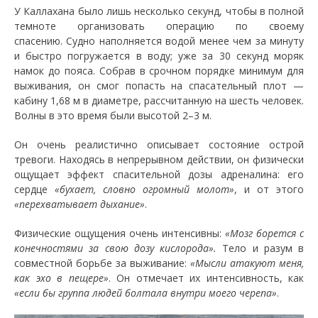
У Каллахана было лишь несколько секунд, чтобы в полной
темноте организовать операцию по своему
спасению. Судно наполняется водой менее чем за минуту
и ​​быстро погружается в воду; уже за 30 секунд моряк
намок до пояса. Собрав в срочном порядке минимум для
выживания, он смог попасть на спасательный плот —
кабину 1,68 м в диаметре, рассчитанную на шесть человек.
Волны в это время были высотой 2–3 м.
Он очень реалистично описывает состояние острой
тревоги. Находясь в непрерывном действии, он физически
ощущает эффект спасительной дозы адреналина: его
сердце
«бухает, словно огромный молот»
, и от этого
«перехватывает дыхание»
.
Физические ощущения очень интенсивны:
«Мозг борется с
конечностями за свою дозу кислорода».
Тело и разум в
совместной борьбе за выживание:
«Мысли атакуют меня,
как эхо в пещере»
. Он отмечает их интенсивность, как
«если бы группа людей болтала внутри моего черепа»
.