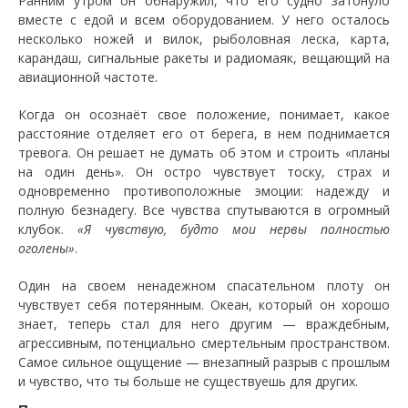
Ранним утром он обнаружил, что его судно затонуло
вместе с едой и всем оборудованием. У него осталось
несколько ножей и вилок, рыболовная леска, карта,
карандаш, сигнальные ракеты и радиомаяк, вещающий на
авиационной частоте.
Когда он осознаёт свое положение, понимает, какое
расстояние отделяет его от берега, в нем поднимается
тревога. Он решает не думать об этом и строить «планы
на один день». Он остро чувствует тоску, страх и
одновременно противоположные эмоции: надежду и
полную безнадегу. Все чувства спутываются в огромный
клубок.
«Я чувствую, будто мои нервы полностью
оголены»
.
Один на своем ненадежном спасательном плоту он
чувствует себя потерянным. Океан, который он хорошо
знает, теперь стал для него другим — враждебным,
агрессивным, потенциально смертельным пространством.
Самое сильное ощущение — внезапный разрыв с прошлым
и чувство, что ты больше не существуешь для других.