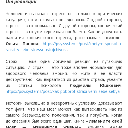
От редакции
Человек испытывает стресс не только в критических
ситуациях, но и в самых повседневных. С одной стороны,
стресс — это нормально. С другой стороны, хронический
стресс — это уже серьезная проблема. Как не допустить
развития хронического стресса, рассказывает психолог
Ольга Панова
:
https://psy.systems/post/chetyre-sposoba-
razvit-v-sebe-stressoustojchivost
.
Страх — еще одна логичная реакция на пугающую
ситуацию. И страх — это тоже вполне нормальная для
здорового человека эмоция. Но жить в ее власти
деструктивно. Как вырваться из рабства страха, узнайте
из статьи психолога
Людмилы Юшкевич
:
https://psy.systems/post/kak-poborot-straxi-verni-sebe-sebya
.
Истории выживших в невероятных условиях доказывают
тот факт, что наш мозг может как вытаскивать нас из
самого безвыходного положения, так и погубить, когда
до спасения был всего один шаг. Книга
«Измените свой
мозг — изменится жизнь!»
Дэниела Амена