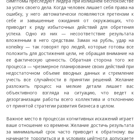
симптомы преследуют лидера при излишнем беспокойстве
за успех своего дела. Когда человек лишает себя права на
ошибку, у него автоматически появляются претензии к
себе и завышенные ожидания от окружающих, что
приводит к ряду избыточных действий для обретения
успеха. Одно из них — несоответствие результата
вложенным в него средствам. Замах на рубль, удар на
копейку — так говорят про людей, которые готовы все
положить для достижения цели, не обращая внимание на
ее фактическую ценность. Обратная сторона того же
процесса — чрезмерное планирование своих действий при
недостаточном объеме вводных данных и стремление
учесть все случайности в принятии решений. Желание
разложить процесс на мелкие детали лишает вас
объективного взгляда на ситуацию, что ведет к
дезорганизации работы всего коллектива и отклонению
от принятой стратегии развития бизнеса в целом.
Важное место в процессах когнитивных искажений играет
ваше отношение ко времени. Желание достичь результата
за минимальный срок часто приводит к обратному: вы
начинаете торопиться и в условиях цейтнота допускаете