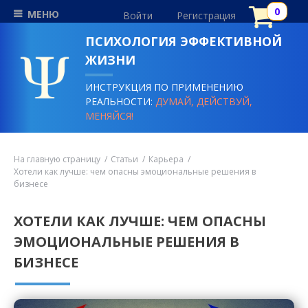
МЕНЮ
Войти
Регистрация
ПСИХОЛОГИЯ ЭФФЕКТИВНОЙ
ЖИЗНИ
ИНСТРУКЦИЯ ПО ПРИМЕНЕНИЮ
РЕАЛЬНОСТИ:
ДУМАЙ, ДЕЙСТВУЙ,
МЕНЯЙСЯ!
На главную страницу
Статьи
Карьера
Хотели как лучше: чем опасны эмоциональные решения в
бизнесе
ХОТЕЛИ КАК ЛУЧШЕ: ЧЕМ ОПАСНЫ
ЭМОЦИОНАЛЬНЫЕ РЕШЕНИЯ В
БИЗНЕСЕ