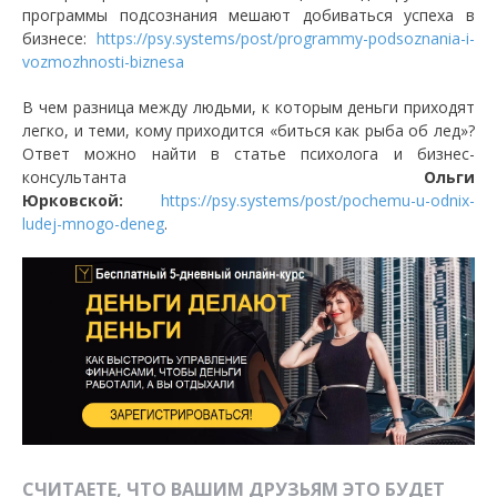
программы подсознания мешают добиваться успеха в
бизнесе:
https://psy.systems/post/programmy-podsoznania-i-
vozmozhnosti-biznesa
В чем разница между людьми, к которым деньги приходят
легко, и теми, кому приходится «биться как рыба об лед»?
Ответ можно найти в статье психолога и бизнес-
консультанта
Ольги
Юрковской:
https://psy.systems/post/pochemu-u-odnix-
ludej-mnogo-deneg
.
СЧИТАЕТЕ, ЧТО ВАШИМ ДРУЗЬЯМ ЭТО БУДЕТ