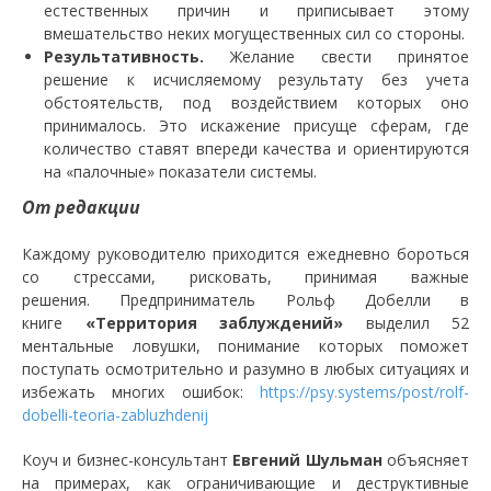
естественных причин и приписывает этому
вмешательство неких могущественных сил со стороны.
Результативность.
Желание свести принятое
решение к исчисляемому результату без учета
обстоятельств, под воздействием которых оно
принималось. Это искажение присуще сферам, где
количество ставят впереди качества и ориентируются
на «палочные» показатели системы.
От редакции
Каждому руководителю приходится ежедневно бороться
со стрессами, рисковать, принимая важные
решения. Предприниматель Рольф Добелли в
книге
«Территория заблуждений»
выделил 52
ментальные ловушки, понимание которых поможет
поступать осмотрительно и разумно в любых ситуациях и
избежать многих ошибок:
https://psy.systems/post/rolf-
dobelli-teoria-zabluzhdenij
Коуч и бизнес-консультант
Евгений Шульман
объясняет
на примерах, как ограничивающие и деструктивные