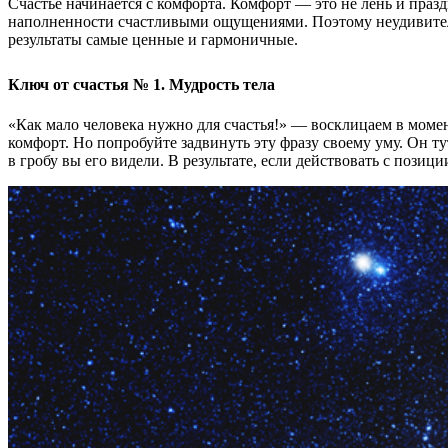
Счастье начинается с комфорта. Комфорт — это не лень и праз
наполненности счастливыми ощущениями. Поэтому неудивитель
результаты самые ценные и гармоничные.
Ключ от счастья № 1. Мудрость тела
«Как мало человека нужно для счастья!» — восклицаем в момен
комфорт. Но попробуйте задвинуть эту фразу своему уму. Он т
в гробу вы его видели. В результате, если действовать с позици