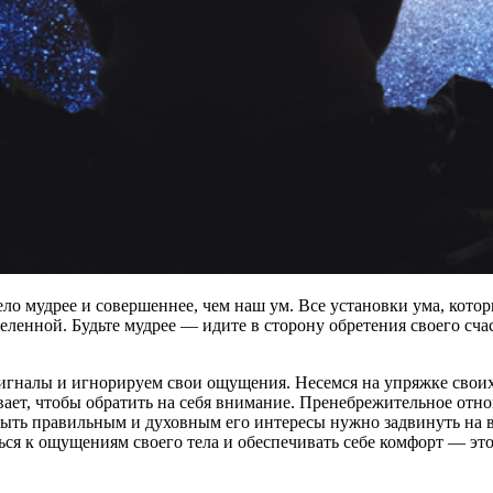
ело мудрее и совершеннее, чем наш ум. Все установки ума, кото
еленной. Будьте мудрее — идите в сторону обретения своего сч
 сигналы и игнорируем свои ощущения. Несемся на упряжке свои
левает, чтобы обратить на себя внимание. Пренебрежительное отн
быть правильным и духовным его интересы нужно задвинуть на вт
ся к ощущениям своего тела и обеспечивать себе комфорт — это н