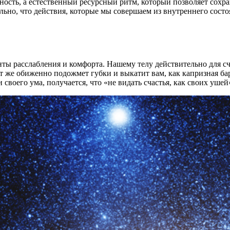
дность, а естественный ресурсный ритм, который позволяет сохр
но, что действия, которые мы совершаем из внутреннего состо
ты расслабления и комфорта. Нашему телу действительно для сч
ут же обиженно подожмет губки и выкатит вам, как капризная ба
и своего ума, получается, что «не видать счастья, как своих ушей