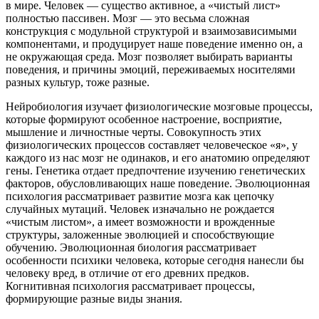
в мире. Человек — существо активное, а «чистый лист»
полностью пассивен. Мозг — это весьма сложная
конструкция с модульной структурой и взаимозависимыми
компонентами, и продуцирует наше поведение именно он, а
не окружающая среда. Мозг позволяет выбирать варианты
поведения, и причины эмоций, переживаемых носителями
разных культур, тоже разные.
Нейробиология изучает физиологические мозговые процессы,
которые формируют особенное настроение, восприятие,
мышление и личностные черты. Совокупность этих
физиологических процессов составляет человеческое «я», у
каждого из нас мозг не одинаков, и его анатомию определяют
гены. Генетика отдает предпочтение изучению генетических
факторов, обусловливающих наше поведение. Эволюционная
психология рассматривает развитие мозга как цепочку
случайных мутаций. Человек изначально не рождается
«чистым листом», а имеет возможности и врожденные
структуры, заложенные эволюцией и способствующие
обучению. Эволюционная биология рассматривает
особенности психики человека, которые сегодня нанесли бы
человеку вред, в отличие от его древних предков.
Когнитивная психология рассматривает процессы,
формирующие разные виды знания.