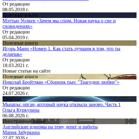
От редакции
08.05.2018 г.
Полезные книги
Мэттью Уолкер «Зачем мы спим. Новая наука о сне и
сновидениях»
От редакции
05.04.2019 г.
Полезные книги
Игорь Манн «Номер 1. Как стать лучшим в том, что ты
делаешь»
От редакции
18.03.2021 г.
Новые статьи на сайте
Полезные книги
Николай Бройтман «Сборник пьес "Трагедии любви"»
От редакции
24.07.2026 г.
Здоровье
Мышцы: орган, который наука открыла заново. Часть 1
Ольга Куркулина
06.08.2026 г.
Иностранные языки
Английские идиомы на тему денег и работы
Мария Забуркина
22.07.2026 г.