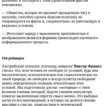
различий, и поспорить с этим удивительным фактом
невозможно.
— Общество, которое не признает врожденную тягу к
насилию, способно сделать базисом политику, не
опирающуюся на факты и, следовательно, не работающую в
реальных условиях.
— Интеллект наряду с мышлением, креативностью и
воображением являются формами превосходно изученного
информационного процесса.
От редакции
Австрийский психолог, психиатр, невролог
Виктор Франкл
считал, что, хотя человек не свободен от условий, будь они
биологические, психологические или социологические по
своей природе, он свободен и всегда остается свободным
занять определенную позицию относительно этих
условий. Мы подготовили для вас «интервью» с этим
великим ученым, который, будучи узником концлагеря,
помогал заключенным обрести смысл жизни. Это выборка
цитат из его произведений, в которых он делится своими
мыслями о счастье, удовольствии и человеческой