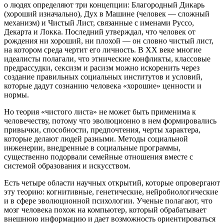
о людях определяют три концепции: Благородный Дикарь
(хороший изначально), Дух в Машине (человек — сложный
механизм) и Чистый Лист, связанные с именами Руссо,
Декарта и Локка. Последний утверждал, что человек от
рождения ни хороший, ни плохой — он словно чистый лист,
на котором среда чертит его личность. В ХХ веке многие
идеалисты полагали, что этнические конфликты, классовые
предрассудки, сексизм и расизм можно искоренить через
создание правильных социальных институтов и условий,
которые дадут сознанию человека «хорошие» ценности и
нормы.
Но теория «чистого листа» не может быть применима к
человечеству, потому что эволюционно в нем формировались
привычки, способности, предпочтения, черты характера,
которые делают людей разными. Методы социальной
инженерии, внедренные в социальные программы,
существенно подорвали семейные отношения вместе с
системой образования и искусством.
Есть четыре области научных открытий, которые опровергают
эту теорию: когнитивные, генетические, нейробиологические
и в сфере эволюционной психологии. Ученые полагают, что
мозг человека похож на компьютер, который обрабатывает
внешнюю информацию и дает возможность ориентироваться