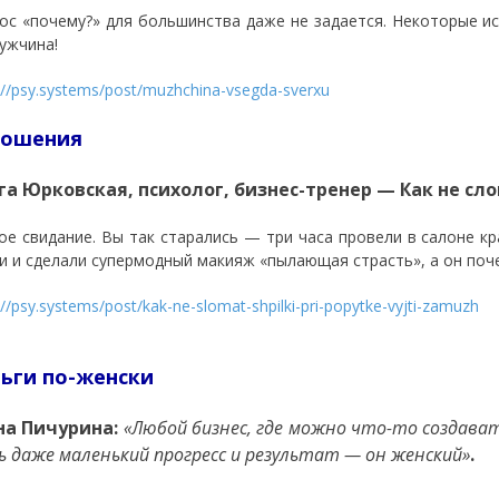
ос «почему?» для большинства даже не задается. Некоторые ис
ужчина!
://psy.systems/post/muzhchina-vsegda-sverxu
ношения
га Юрковская, психолог, бизнес-тренер — Как не с
ое свидание. Вы так старались — три часа провели в салоне кр
и и сделали супермодный макияж «пылающая страсть», а он поче
://psy.systems/post/kak-ne-slomat-shpilki-pri-popytke-vyjti-zamuzh
ьги по-женски
на Пичурина:
«Любой бизнес, где можно что-то создават
 даже маленький прогресс и результат — он женский»
.