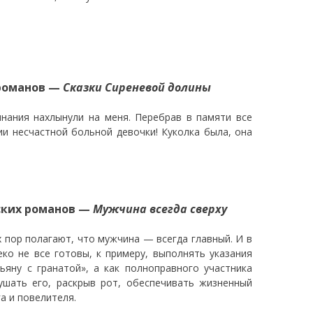
 романов —
Сказки Сиреневой долины
инания нахлынули на меня. Перебрав в памяти все
ии несчастной больной девочки! Куколка была, она
еских романов —
Мужчина всегда сверху
 пор полагают, что мужчина — всегда главный. И в
еко не все готовы, к примеру, выполнять указания
яну с гранатой», а как полноправного участника
шать его, раскрыв рот, обеспечивать жизненный
а и повелителя.