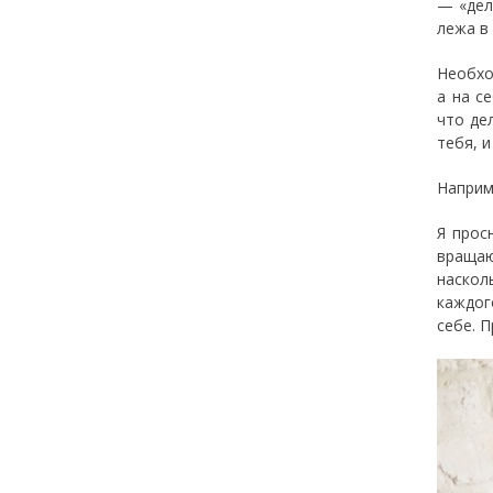
— «дел
лежа в
Необхо
а на с
что де
тебя, и
Наприм
Я прос
вращаю
наскол
каждог
себе. 