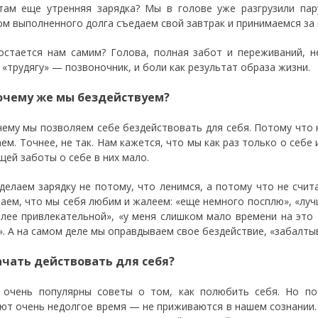
там еще утренняя зарядка? Мы в голове уже разгрузили пар
ом выполненного долга съедаем свой завтрак и принимаемся за 
остается нам самим? Голова, полная забот и переживаний, 
 «трудягу» — позвоночник, и боли как результат образа жизни.
очему же мы бездействуем?
чему мы позволяем себе бездействовать для себя. Потому что н
аем. Точнее, не так. Нам кажется, что мы как раз только о себе
щей заботы о себе в них мало.
делаем зарядку не потому, что ленимся, а потому что не счи
аем, что мы себя любим и жалеем: «еще немного посплю», «лучш
лее привлекательной», «у меня слишком мало времени на это 
». А на самом деле мы оправдываем свое бездействие, «забалты
ачать действовать для себя?
 очень популярны советы о том, как полюбить себя. Но по
ют очень недолгое время — не приживаются в нашем сознании. 