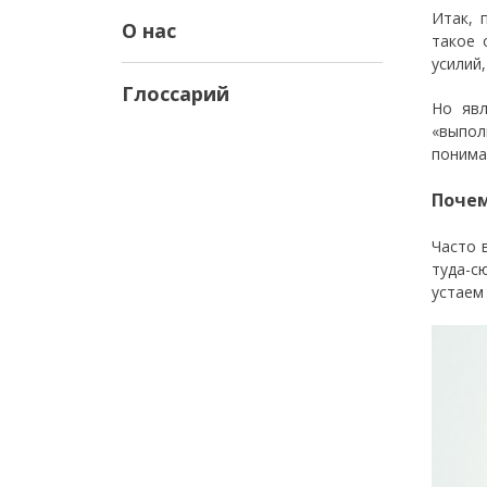
Итак, 
О нас
такое 
усилий
Глоссарий
Но явл
«выпол
понима
Почем
Часто 
туда-с
устаем