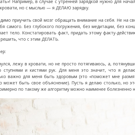
ать»! Например, в случае с утренней зарядкой нужно для нача
 кровати, но с мыслью — я ДЕЛАЮ зарядку.
димо приучить свой мозг обращать внимание на себя. Не на св
ебя самого. Без глубокого погружения, без медитации, без кон
лает тело. Констатировать факт, придать этому факту-действию
 решить, что с этим ДЕЛАТЬ.
ер:
нулся, лежу в кровати, но не просто потягиваюсь, а, потянувш
 ступнями и кистями рук. Для меня это значит, что я делаю
ько важно для меня быть здоровым (это «поможет мне размят
о может быть свое объяснение). Пусть я делаю столько, но это
Примерно по такому же алгоритму можно наименее болезненно н