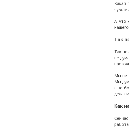
Какая 
чувств
А что 
нашего
Так п
Так по
не дум
настоя
Мы не 
Мы дум
еще бо
делать
Как н
Сейчас
работа