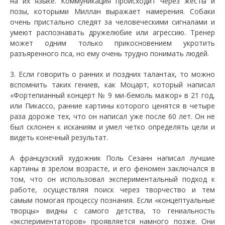
на их языке. Коммуникация происходит через жесты и
позы, которыми Миллан выражает намерения. Собаки
очень пристально следят за человеческими сигналами и
умеют распознавать дружелюбие или агрессию. Тренер
может одним только прикосновением укротить
разъяренного пса, но ему очень трудно понимать людей.
3. Если говорить о ранних и поздних талантах, то можно
вспомнить таких гениев, как Моцарт, который написал
«Фортепианный концерт № 9 ми-бемоль мажор» в 21 год,
или Пикассо, ранние картины которого ценятся в четыре
раза дороже тех, что он написал уже после 60 лет. Он не
был склонен к исканиям и умел четко определять цели и
видеть конечный результат.
А французский художник Поль Сезанн написал лучшие
картины в зрелом возрасте, и его феномен заключался в
том, что он использовал экспериментальный подход к
работе, осуществляя поиск через творчество и тем
самым помогая процессу познания. Если «концептуальные
творцы» видны с самого детства, то гениальность
«экспериментаторов» проявляется намного позже. Они