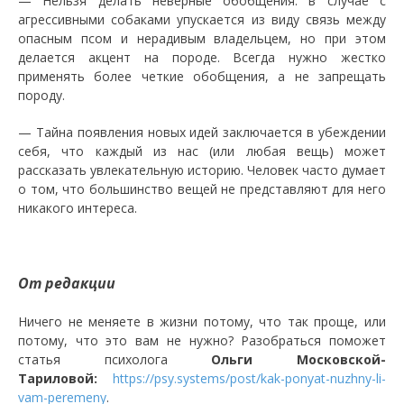
— Нельзя делать неверные обобщения: в случае с
агрессивными собаками упускается из виду связь между
опасным псом и нерадивым владельцем, но при этом
делается акцент на породе. Всегда нужно жестко
применять более четкие обобщения, а не запрещать
породу.
— Тайна появления новых идей заключается в убеждении
себя, что каждый из нас (или любая вещь) может
рассказать увлекательную историю. Человек часто думает
о том, что большинство вещей не представляют для него
никакого интереса.
От редакции
Ничего не меняете в жизни потому, что так проще, или
потому, что это вам не нужно? Разобраться поможет
статья психолога
Ольги Московской-
Тариловой:
https://psy.systems/post/kak-ponyat-nuzhny-li-
vam-peremeny
.