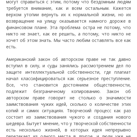
могут справиться с этим, потому что бездомным людям
требуется внимание, как и всем остальным. Кажется
верхом утопии вернуть их к нормальной жизни, но их
возвращение на улицу оказывается намного дороже в
финансовом плане. Эта проблема остра не потому, что
никто не знает, как ее решить, а потому, что никто не
хочет об этом знать. Мы часто любим оставлять все как
есть.
Американский закон об авторском праве не так давно
вступил в силу, и суды занялись рассмотрением дел по
защите интеллектуальной собственности, где плагиат
начал классифицироваться как серьезное преступление.
Все, что становится достоянием общественности,
подлежит безграничному копированию. Закон об
авторском праве говорит не столько о значимости
заимствования чужих идей, сколько о количестве этих
копий и самих ситуациях. Творческий процесс как раз
состоит из заимствования чужого и создания нового
шедевра. Бытует мнение, что у творческой собственности
есть несколько жизней, в которых идея непрерывно
перетекает из одного места в другое, и люди уже не