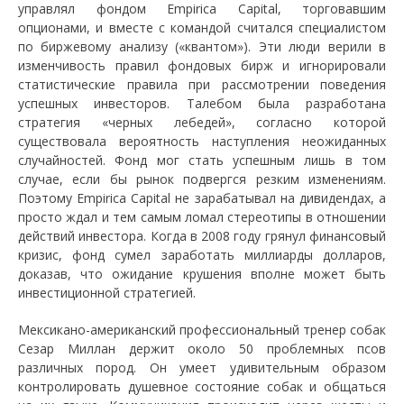
управлял фондом Empirica Capital, торговавшим
опционами, и вместе с командой считался специалистом
по биржевому анализу («квантом»). Эти люди верили в
изменчивость правил фондовых бирж и игнорировали
статистические правила при рассмотрении поведения
успешных инвесторов. Талебом была разработана
стратегия «черных лебедей», согласно которой
существовала вероятность наступления неожиданных
случайностей. Фонд мог стать успешным лишь в том
случае, если бы рынок подвергся резким изменениям.
Поэтому Empirica Capital не зарабатывал на дивидендах, а
просто ждал и тем самым ломал стереотипы в отношении
действий инвестора. Когда в 2008 году грянул финансовый
кризис, фонд сумел заработать миллиарды долларов,
доказав, что ожидание крушения вполне может быть
инвестиционной стратегией.
Мексикано-американский профессиональный тренер собак
Сезар Миллан держит около 50 проблемных псов
различных пород. Он умеет удивительным образом
контролировать душевное состояние собак и общаться