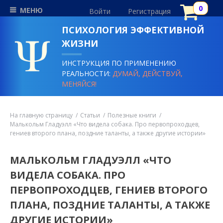
МЕНЮ
Войти
Регистрация
ПСИХОЛОГИЯ ЭФФЕКТИВНОЙ
ЖИЗНИ
ИНСТРУКЦИЯ ПО ПРИМЕНЕНИЮ
РЕАЛЬНОСТИ:
ДУМАЙ, ДЕЙСТВУЙ,
МЕНЯЙСЯ!
На главную страницу
Статьи
Полезные книги
Малькольм Гладуэлл «Что видела собака. Про первопроходцев,
гениев второго плана, поздние таланты, а также другие истории»
МАЛЬКОЛЬМ ГЛАДУЭЛЛ «ЧТО
ВИДЕЛА СОБАКА. ПРО
ПЕРВОПРОХОДЦЕВ, ГЕНИЕВ ВТОРОГО
ПЛАНА, ПОЗДНИЕ ТАЛАНТЫ, А ТАКЖЕ
ДРУГИЕ ИСТОРИИ»