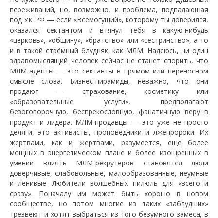
переживаний, но, возможно, и проблема, подпадающая
под УК РФ — если «Всемогущий», которому ты доверился,
оказался сектантом и втянул тебя в какую-нибудь
«церковь», «общину», «братство» или «сестринство», а то
и в такой стрёмный блудняк, как МЛМ. Надеюсь, ни один
здравомыслящий человек сейчас не станет спорить, что
МЛМ-адепты — это сектанты в прямом или переносном
смысле слова. Бизнес-пирамиды, неважно, что они
продают — страхование, косметику или
«образовательные услуги», предполагают
безоговорочную, беспрекословную, фанатичную веру в
продукт и лидера. МЛМ-продавцы — это уже не просто
деляги, это активисты, проповедники и лжепророки. Их
жертвами, как и жертвами, разумеется, еще более
мощных в энергетическом плане и более изощренных в
умении влиять МЛМ-рекрутеров становятся люди
доверчивые, слабовольные, малообразованные, неумные
и ленивые. Любители волшебных пилюль для «всего и
сразу». Поначалу им может быть хорошо в новом
сообществе, но потом многие из таких «заблудших»
трезвеют и хотят выбраться из того безумного замеса, в