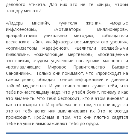
делового этикета. Для них это не те «яйца», чтобы
танцору мешать!
«Лидеры мнений», «учителя жизни», «модные
инфлюэнсеры», «мотиваторы миллионеров»,
«разработчики уникальных методик», «обладатели
вселенских тайн», «лайфхакеры восьмидесятого уровня»,
«организаторы марафонов», «целители волшебными
пилюлями», «оживляющие мертвецов», «посвященные
эзотерики», «чудом уцелевшие наследники масонов» и
«возглавляющие Мировое Правительство Высшие
Сановники»... Только они понимают, что «происходит на
самом деле», обладая точной информацией и древней
тайной мудростью. И уж точно знают лучше тебя, что
тебе по-настоящему надо. Что у тебя болит, почему и как
это вылечить. Что тебя беспокоит, кто в этом виноват и
как это «закрыть». И проблема не в том, что они ждут за
это от тебя денег или выклянчивают их. Это не всегда
происходит. Проблема в том, что они плотно садятся
тебе на уши и вымораживают тебя до одури.