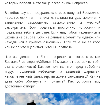
который попали. А это чаще всего ой как непросто.
В любом случае, поздравляю: стресс получен! Возможно,
надолго, если ты — впечатлительная натура, склонная к
занижению самооценки, самокопанию и жесткой
самокритике. Если родители постоянно «строили» и
подавляли тебя в детстве. Если над тобой издевались в
школе и на работе. Если на данный момент ты одинок или
находишься в кризисе отношений. Если тебе не за кого
или не за что уцепиться, чтобы не упасть.
Что же делать, чтобы не огрести от того, кто, как
Бармалей из сюра «Айболит 66», захочет заставить тебя
стать счастливым? Как же понять, что перед тобой не
«гуру, посланный небесами», а дешевый шарлатан,
некомпетентный филистер, выскочка-самозванец? Как не
дать себя обмануть и поиметь? Как устроить ему
достойный отпор?