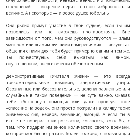
силу их инфантильности, невежественности и психических
отклонений — искренне верят в свою избранность и
величие. А некоторые — и вовсе душевнобольны.
Они рьяно примут участие в твой судьбе, если ты им
позволишь или не сможешь противостоять. Вне
зависимости от того, чем они руководствуются — злым
умыслом или «самим лучшими намерениями» — результат
общения с ними для тебя будет примерно одним и тем же.
Ты почувствуешь себя выжатым как лимон,
опустошенным, энергетически обезвоженным.
Демонстративные «Учителя Жизни» — это всегда
тонкоматериальные вампиры, энергетически упыри.
Осознанные или бессознательные, целенаправленные или
случайные в таком поведении — не суть важно. Оказав
тебе «бесценную помощь» или даже проведя твое
«спасение на водах», они просто пожрали на халяву твоих
жизненных сил, нервов, внимания, эмоций. А если ты в
итоге не поверил в их россказни, согласись, хотя бы, с
тем, что подарил им энное количество своего времени,
которое мог бы потратить более толково, с пользой для