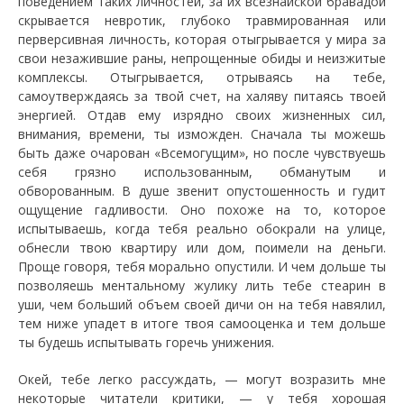
поведением таких личностей, за их всезнайской бравадой
скрывается невротик, глубоко травмированная или
перверсивная личность, которая отыгрывается у мира за
свои незажившие раны, непрощенные обиды и неизжитые
комплексы. Отыгрывается, отрываясь на тебе,
самоутверждаясь за твой счет, на халяву питаясь твоей
энергией. Отдав ему изрядно своих жизненных сил,
внимания, времени, ты изможден. Сначала ты можешь
быть даже очарован «Всемогущим», но после чувствуешь
себя грязно использованным, обманутым и
обворованным. В душе звенит опустошенность и гудит
ощущение гадливости. Оно похоже на то, которое
испытываешь, когда тебя реально обокрали на улице,
обнесли твою квартиру или дом, поимели на деньги.
Проще говоря, тебя морально опустили. И чем дольше ты
позволяешь ментальному жулику лить тебе стеарин в
уши, чем больший объем своей дичи он на тебя навялил,
тем ниже упадет в итоге твоя самооценка и тем дольше
ты будешь испытывать горечь унижения.
Окей, тебе легко рассуждать, — могут возразить мне
некоторые читатели критики, — у тебя хорошая