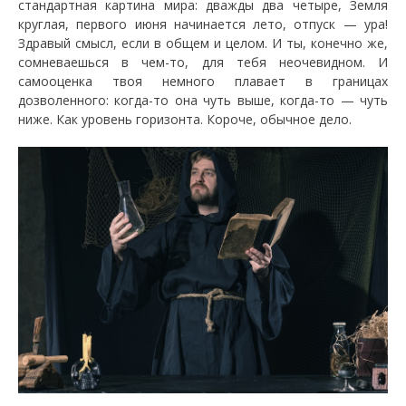
стандартная картина мира: дважды два четыре, Земля
круглая, первого июня начинается лето, отпуск — ура!
Здравый смысл, если в общем и целом. И ты, конечно же,
сомневаешься в чем-то, для тебя неочевидном. И
самооценка твоя немного плавает в границах
дозволенного: когда-то она чуть выше, когда-то — чуть
ниже. Как уровень горизонта. Короче, обычное дело.