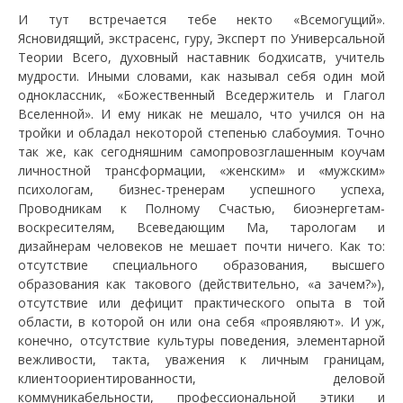
И тут встречается тебе некто «Всемогущий».
Ясновидящий, экстрасенс, гуру, Эксперт по Универсальной
Теории Всего, духовный наставник бодхисатв, учитель
мудрости. Иными словами, как называл себя один мой
одноклассник, «Божественный Вседержитель и Глагол
Вселенной». И ему никак не мешало, что учился он на
тройки и обладал некоторой степенью слабоумия. Точно
так же, как сегодняшним самопровозглашенным коучам
личностной трансформации, «женским» и «мужским»
психологам, бизнес-тренерам успешного успеха,
Проводникам к Полному Счастью, биоэнергетам-
воскресителям, Всеведающим Ма, тарологам и
дизайнерам человеков не мешает почти ничего. Как то:
отсутствие специального образования, высшего
образования как такового (действительно, «а зачем?»),
отсутствие или дефицит практического опыта в той
области, в которой он или она себя «проявляют». И уж,
конечно, отсутствие культуры поведения, элементарной
вежливости, такта, уважения к личным границам,
клиентоориентированности, деловой
коммуникабельности, профессиональной этики и