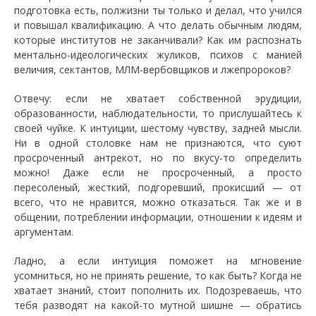
подготовка есть, полжизни ты только и делал, что учился
и повышал квалификацию. А что делать обычным людям,
которые институтов не заканчивали? Как им распознать
ментально-идеологических жуликов, психов с манией
величия, сектантов, МЛМ-вербовщиков и лжепророков?
Отвечу: если не хватает собственной эрудиции,
образованности, наблюдательности, то прислушайтесь к
своей чуйке. К интуиции, шестому чувству, задней мысли.
Ни в одной столовке нам не признаются, что суют
просроченный антрекот, но по вкусу-то определить
можно! Даже если не просроченный, а просто
пересоленый, жесткий, подгоревший, прокисший — от
всего, что не нравится, можно отказаться. Так же и в
общении, потреблении информации, отношении к идеям и
аргументам.
Ладно, а если интуиция поможет на мгновение
усомниться, но не принять решение, то как быть? Когда не
хватает знаний, стоит пополнить их. Подозреваешь, что
тебя разводят на какой-то мутной шишне — обратись