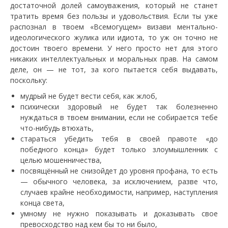
достаточной долей самоуважения, который не станет
тратить время без пользы и удовольствия. Если ты уже
распознал в твоем «Всемогущем» визави ментально-
идеологического жулика или идиота, то уж он точно не
достоин твоего времени. У него просто нет для этого
никаких интеллектуальных и моральных прав. На самом
деле, он — не тот, за кого пытается себя выдавать,
поскольку:
мудрый не будет вести себя, как жлоб,
психически здоровый не будет так болезненно
нуждаться в твоем внимании, если не собирается тебе
что-нибудь втюхать,
стараться убедить тебя в своей правоте «до
победного конца» будет только злоумышленник с
целью мошенничества,
посвящённый не снизойдет до уровня профана, то есть
— обычного человека, за исключением, разве что,
случаев крайне необходимости, например, наступления
конца света,
умному не нужно показывать и доказывать свое
превосходство над кем бы то ни было,