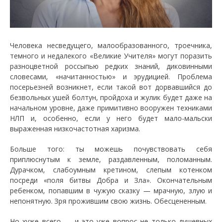
Человека несведущего, малообразованного, троечника,
темного и недалекого «Великие Учителя» могут поразить
разноцветной россыпью редких знаний, диковинными
словесами, «начитанностью» и эрудицией. Проблема
посерьезней возникнет, если такой вот дорвавшийся до
безвольных ушей болтун, пройдоха и жулик будет даже на
начальном уровне, даже примитивно вооружен техниками
НЛП и, особенно, если у него будет мало-мальски
выраженная низкочастотная харизма.
Больше того: ты можешь почувствовать себя
приплюснутым к земле, раздавленным, поломанным.
Дурачком, слабоумным кретином, слепым котенком
посреди «поля битвы Добра и Зла». Окончательным
ребенком, попавшим в чужую сказку — мрачную, злую и
непонятную. Зря прожившим свою жизнь. Обесцененным.
Но хуже всего — и это уже вопрос не только душевных