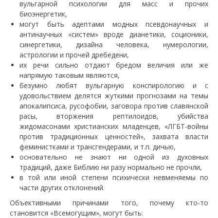
вульгарной психологии для масс и прочих
биоэнергетик,
могут быть адептами модных псевдонаучных и
антинаучных «систем» вроде дианетики, соционики,
синергетики, дизайна человека, нумерологии,
астрологии и прочей дребедени,
их речи сильно отдают бредом величия или же
напрямую таковым являются,
безумно любят вульгарную конспирологию и с
удовольствием делятся жуткими прогнозами на темы
апокалипсиса, русофобии, заговора против славянской
расы, вторжения рептилоидов, убийства
жидомасонами христианских младенцев, «ЛГБТ-войны
против традиционных ценностей», захвата власти
феминистками и трансгендерами, и т.п. дичью,
основательно не знают ни одной из духовных
традиций, даже Библию ни разу нормально не прочли,
в той или иной степени психически невменяемы по
части других отклонений.
Объективными причинами того, почему кто-то
становится «Всемогущим», могут быть: