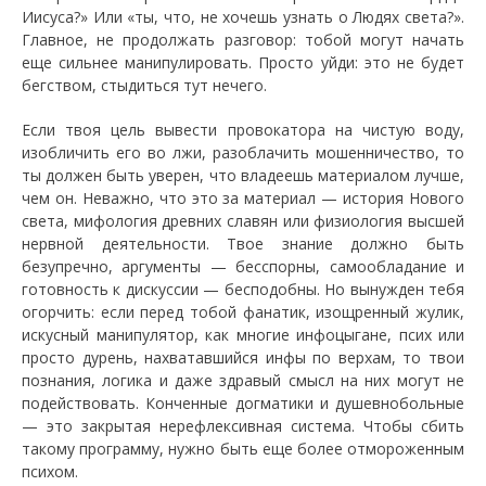
Иисуса?» Или «ты, что, не хочешь узнать о Людях света?».
Главное, не продолжать разговор: тобой могут начать
еще сильнее манипулировать. Просто уйди: это не будет
бегством, стыдиться тут нечего.
Если твоя цель вывести провокатора на чистую воду,
изобличить его во лжи, разоблачить мошенничество, то
ты должен быть уверен, что владеешь материалом лучше,
чем он. Неважно, что это за материал — история Нового
света, мифология древних славян или физиология высшей
нервной деятельности. Твое знание должно быть
безупречно, аргументы — бесспорны, самообладание и
готовность к дискуссии — бесподобны. Но вынужден тебя
огорчить: если перед тобой фанатик, изощренный жулик,
искусный манипулятор, как многие инфоцыгане, псих или
просто дурень, нахватавшийся инфы по верхам, то твои
познания, логика и даже здравый смысл на них могут не
подействовать. Конченные догматики и душевнобольные
— это закрытая нерефлексивная система. Чтобы сбить
такому программу, нужно быть еще более отмороженным
психом.