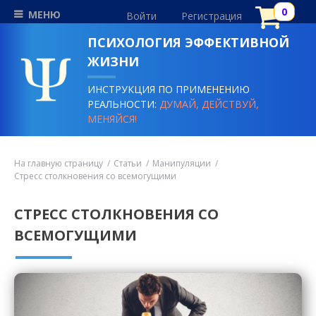
МЕНЮ
Войти
Регистрация
ПСИХОЛОГИЯ ЭФФЕКТИВНОЙ
ЖИЗНИ
ИНСТРУКЦИЯ ПО ПРИМЕНЕНИЮ
РЕАЛЬНОСТИ:
ДУМАЙ, ДЕЙСТВУЙ,
МЕНЯЙСЯ!
На главную страницу
Статьи
Манипуляции
Стресс столкновения со всемогущими
СТРЕСС СТОЛКНОВЕНИЯ СО
ВСЕМОГУЩИМИ