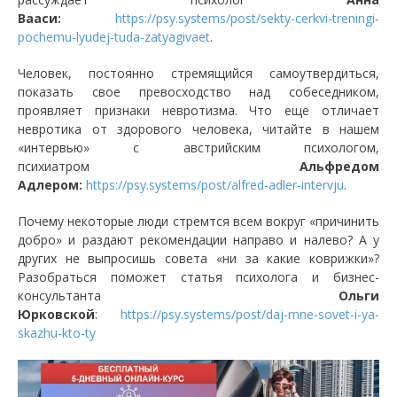
Вааси:
https://psy.systems/post/sekty-cerkvi-treningi-
pochemu-lyudej-tuda-zatyagivaet
.
Человек, постоянно стремящийся самоутвердиться,
показать свое превосходство над собеседником,
проявляет признаки невротизма. Что еще отличает
невротика от здорового человека, читайте в нашем
«интервью» с австрийским психологом,
психиатром
Альфредом
Адлером:
https://psy.systems/post/alfred-adler-intervju
.
Почему некоторые люди стремтся всем вокруг «причинить
добро» и раздают рекомендации направо и налево? А у
других не выпросишь совета «ни за какие коврижки»?
Разобраться поможет статья психолога и бизнес-
консультанта
Ольги
Юрковской
:
https://psy.systems/post/daj-mne-sovet-i-ya-
skazhu-kto-ty