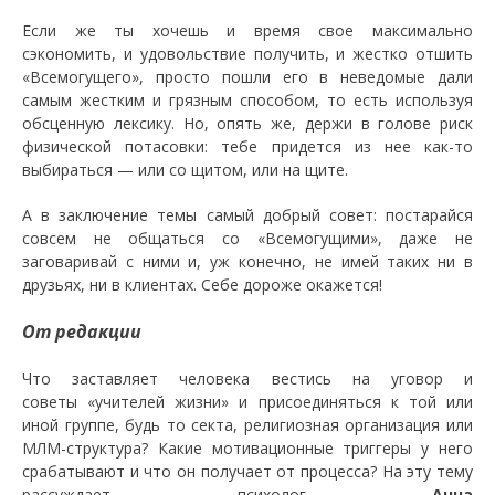
Если же ты хочешь и время свое максимально
сэкономить, и удовольствие получить, и жестко отшить
«Всемогущего», просто пошли его в неведомые дали
самым жестким и грязным способом, то есть используя
обсценную лексику. Но, опять же, держи в голове риск
физической потасовки: тебе придется из нее как-то
выбираться — или со щитом, или на щите.
А в заключение темы самый добрый совет: постарайся
совсем не общаться со «Всемогущими», даже не
заговаривай с ними и, уж конечно, не имей таких ни в
друзьях, ни в клиентах. Себе дороже окажется!
От редакции
Что заставляет человека вестись на уговор и
советы «учителей жизни» и присоединяться к той или
иной группе, будь то секта, религиозная организация или
МЛМ-структура? Какие мотивационные триггеры у него
срабатывают и что он получает от процесса? На эту тему
рассуждает психолог
Анна