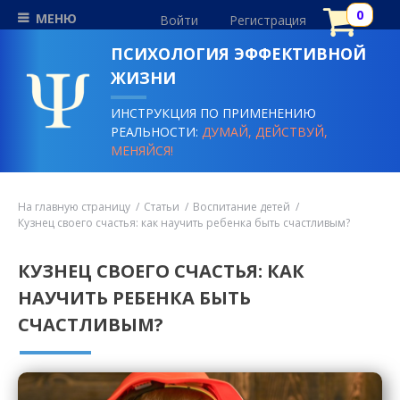
МЕНЮ
Войти
Регистрация
ПСИХОЛОГИЯ ЭФФЕКТИВНОЙ
ЖИЗНИ
ИНСТРУКЦИЯ ПО ПРИМЕНЕНИЮ
РЕАЛЬНОСТИ:
ДУМАЙ, ДЕЙСТВУЙ,
МЕНЯЙСЯ!
На главную страницу
Статьи
Воспитание детей
Кузнец своего счастья: как научить ребенка быть счастливым?
КУЗНЕЦ СВОЕГО СЧАСТЬЯ: КАК
НАУЧИТЬ РЕБЕНКА БЫТЬ
СЧАСТЛИВЫМ?