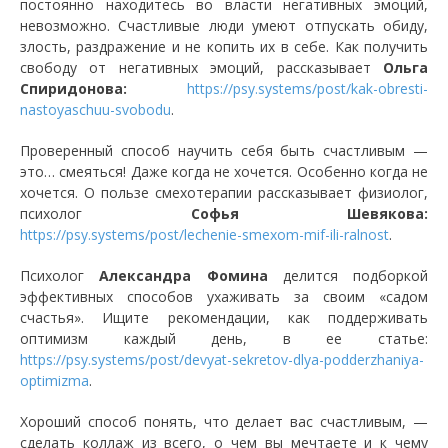
постоянно находитесь во власти негативных эмоций,
невозможно. Счастливые люди умеют отпускать обиду,
злость, раздражение и не копить их в себе. Как получить
свободу от негативных эмоций, рассказывает
Ольга
Спиридонова:
https://psy.systems/post/kak-obresti-
nastoyaschuu-svobodu
.
Проверенный способ научить себя быть счастливым —
это… смеяться! Даже когда не хочется. Особенно когда не
хочется. О пользе смехотерапии рассказывает физиолог,
психолог
Софья Шевякова:
https://psy.systems/post/lechenie-smexom-mif-ili-ralnost
.
Психолог
Александра Фомина
делится подборкой
эффективных способов ухаживать за своим «садом
счастья». Ищите рекомендации, как поддерживать
оптимизм каждый день, в ее статье:
https://psy.systems/post/devyat-sekretov-dlya-podderzhaniya-
optimizma
.
Хороший способ понять, что делает вас счастливым, —
сделать коллаж из всего, о чем вы мечтаете и к чему