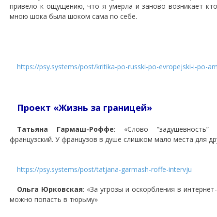
привело к ощущению, что я умерла и заново возникает кто
мною шока была шоком сама по себе.
https://psy.systems/post/kritika-po-russki-po-evropejski-i-po-am
Проект «Жизнь за границей»
Татьяна Гармаш-Роффе
: «Слово “задушевность”
французский. У французов в душе слишком мало места для др
https://psy.systems/post/tatjana-garmash-roffe-intervju
Ольга Юрковская
: «За угрозы и оскорбления в интерне
можно попасть в тюрьму»