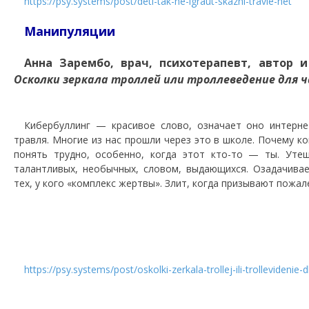
https://psy.systems/post/deti-tak-ne-igraut-skazhi-travle-net
Манипуляции
Анна Зарембо, врач, психотерапевт, автор 
Осколки зеркала троллей или троллеведение для 
Кибербуллинг — красивое слово, означает оно интерне
травля. Многие из нас прошли через это в школе. Почему к
понять трудно, особенно, когда этот кто-то — ты. Уте
талантливых, необычных, словом, выдающихся. Озадачивае
тех, у кого «комплекс жертвы». Злит, когда призывают пожал
https://psy.systems/post/oskolki-zerkala-trollej-ili-trollevidenie-